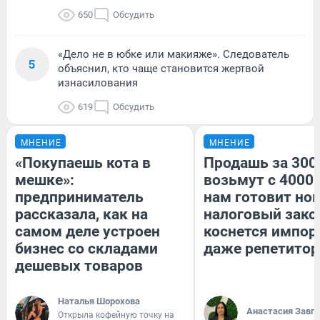
650
Обсудить
«Дело не в юбке или макияже». Следователь
5
объяснил, кто чаще становится жертвой
изнасилования
619
Обсудить
МНЕНИЕ
МНЕНИЕ
«Покупаешь кота в
Продашь за 3000
мешке»:
возьмут с 4000.
предприниматель
нам готовит но
рассказала, как на
налоговый зако
самом деле устроен
коснется импор
бизнес со складами
даже репетитор
дешевых товаров
Наталья Шорохова
Анастасия Завг
Открыла кофейную точку на