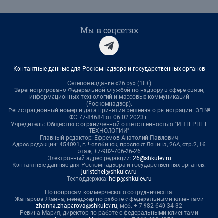
Мы в соцсетях
Контактные данные для Роскомнадзора и государственных органов
Сетевое издание «26.ру» (18+)
Зарегистрировано Федеральной службой по надзору в сфере связи,
информационных технологий и массовых коммуникаций
(Роскомнадзор).
Регистрационный номер и дата принятия решения о регистрации: ЭЛ №
ФС 77-84684 от 06.02.2023 г.
Учредитель: Общество с ограниченной ответственностью "ИНТЕРНЕТ
ТЕХНОЛОГИИ"
Главный редактор: Ефремов Анатолий Павлович
Адрес редакции: 454091, г. Челябинск, проспект Ленина, 26А, стр.2, 16
этаж, +7-982-706-26-26
Электронный адрес редакции:
26@shkulev.ru
Контактные данные для Роскомнадзора и государственных органов:
juristchel@shkulev.ru
Техподдержка:
help@shkulev.ru
По вопросам коммерческого сотрудничества:
Жапарова Жанна, менеджер по работе с федеральными клиентами
zhanna.zhaparova@shkulev.ru
, моб. + 7 982 640 34 32
Ревина Мария, директор по работе с федеральными клиентами