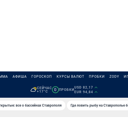
АММА
АФИША
ГОРОСКОП
КУРСЫ ВАЛЮТ
ПРОБКИ
ZODY
И
USD 82,17
СЕЙЧАС
0
ПРОБКИ
+17°C
EUR 94,84
ткрытые: все о бассейнах Ставрополя
Где ловить рыбу на Ставрополье 