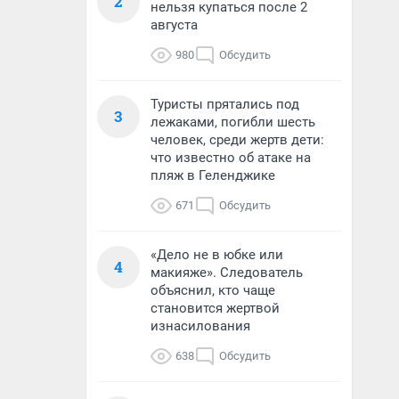
2
нельзя купаться после 2
августа
980
Обсудить
Туристы прятались под
3
лежаками, погибли шесть
человек, среди жертв дети:
что известно об атаке на
пляж в Геленджике
671
Обсудить
«Дело не в юбке или
4
макияже». Следователь
объяснил, кто чаще
становится жертвой
изнасилования
638
Обсудить