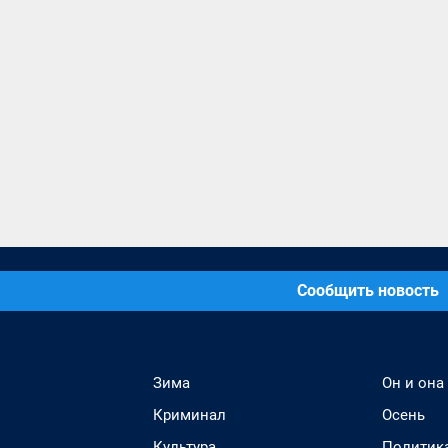
Сообщить новость
Зима
Он и она
Криминал
Осень
Культура
Политик