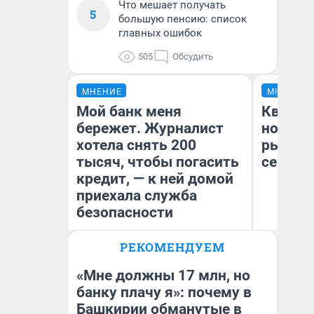
Что мешает получать
5
большую пенсию: список
главных ошибок
505
Обсудить
МНЕНИЕ
МНЕНИЕ
Мой банк меня
Кварти
бережет. Журналист
но деш
хотела снять 200
рынок 
тысяч, чтобы погасить
сейчас
кредит, — к ней домой
приехала служба
безопасности
РЕКОМЕНДУЕМ
Ек
Ксения Владимирская
ди
Автор мнения
не
«Мне должны 17 млн, но
банку плачу я»: почему в
Башкирии обманутые в