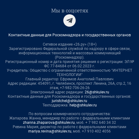
Мы в соцсетях
Контактные данные для Роскомнадзора и государственных органов
Сетевое издание «26.ру» (18+)
Зарегистрировано Федеральной службой по надзору в сфере связи,
информационных технологий и массовых коммуникаций
(Роскомнадзор).
Регистрационный номер и дата принятия решения о регистрации: ЭЛ №
ФС 77-84684 от 06.02.2023 г.
Учредитель: Общество с ограниченной ответственностью "ИНТЕРНЕТ
ТЕХНОЛОГИИ"
Главный редактор: Ефремов Анатолий Павлович
Адрес редакции: 454091, г. Челябинск, проспект Ленина, 26А, стр.2, 16
этаж, +7-982-706-26-26
Электронный адрес редакции:
26@shkulev.ru
Контактные данные для Роскомнадзора и государственных органов:
juristchel@shkulev.ru
Техподдержка:
help@shkulev.ru
По вопросам коммерческого сотрудничества:
Жапарова Жанна, менеджер по работе с федеральными клиентами
zhanna.zhaparova@shkulev.ru
, моб. + 7 982 640 34 32
Ревина Мария, директор по работе с федеральными клиентами
mariya.revina@shkulev.ru
, моб. +7 910 402 4056