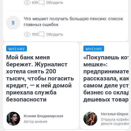
639
Обсудить
Что мешает получать большую пенсию: список
5
главных ошибок
505
Обсудить
МНЕНИЕ
МНЕНИЕ
Мой банк меня
«Покупаешь кот
бережет. Журналист
мешке»:
хотела снять 200
предпринимате
тысяч, чтобы погасить
рассказала, как
кредит, — к ней домой
самом деле уст
приехала служба
бизнес со скла
безопасности
дешевых товар
Наталья Шорохо
Ксения Владимирская
Открыла кофейну
Автор мнения
деньги соцразви