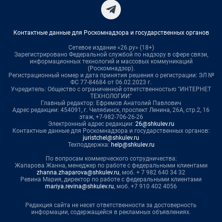
Контактные данные для Роскомнадзора и государственных органов
Сетевое издание «26.ру» (18+)
Зарегистрировано Федеральной службой по надзору в сфере связи,
информационных технологий и массовых коммуникаций
(Роскомнадзор).
Регистрационный номер и дата принятия решения о регистрации: ЭЛ №
ФС 77-84684 от 06.02.2023 г.
Учредитель: Общество с ограниченной ответственностью "ИНТЕРНЕТ
ТЕХНОЛОГИИ"
Главный редактор: Ефремов Анатолий Павлович
Адрес редакции: 454091, г. Челябинск, проспект Ленина, 26А, стр.2, 16
этаж, +7-982-706-26-26
Электронный адрес редакции:
26@shkulev.ru
Контактные данные для Роскомнадзора и государственных органов:
juristchel@shkulev.ru
Техподдержка:
help@shkulev.ru
По вопросам коммерческого сотрудничества:
Жапарова Жанна, менеджер по работе с федеральными клиентами
zhanna.zhaparova@shkulev.ru
, моб. + 7 982 640 34 32
Ревина Мария, директор по работе с федеральными клиентами
mariya.revina@shkulev.ru
, моб. +7 910 402 4056
Редакция сайта не несет ответственности за достоверность
информации, содержащейся в рекламных объявлениях.