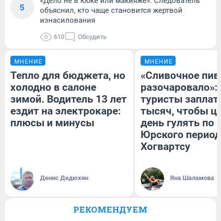
«Дело не в юбке или макияже». Следователь
5
объяснил, кто чаще становится жертвой
изнасилования
610
Обсудить
МНЕНИЕ
МНЕНИЕ
Тепло для бюджета, но
«Сливочное пив
холодно в салоне
разочаровало»:
зимой. Водитель 13 лет
туристы заплат
ездит на электрокаре:
тысяч, чтобы ц
плюсы и минусы
день гулять по 
Юрского период
Хогвартсу
Денис Дедюхин
Яна Шаламова
РЕКОМЕНДУЕМ