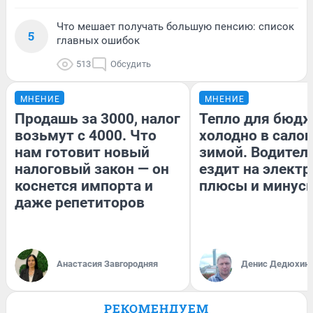
Что мешает получать большую пенсию: список
5
главных ошибок
513
Обсудить
МНЕНИЕ
МНЕНИЕ
Продашь за 3000, налог
Тепло для бюдж
возьмут с 4000. Что
холодно в сало
нам готовит новый
зимой. Водитель
налоговый закон — он
ездит на электр
коснется импорта и
плюсы и минус
даже репетиторов
Анастасия Завгородняя
Денис Дедюхин
РЕКОМЕНДУЕМ