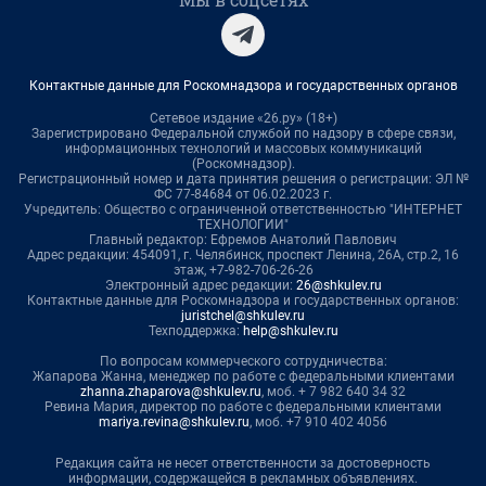
Контактные данные для Роскомнадзора и государственных органов
Сетевое издание «26.ру» (18+)
Зарегистрировано Федеральной службой по надзору в сфере связи,
информационных технологий и массовых коммуникаций
(Роскомнадзор).
Регистрационный номер и дата принятия решения о регистрации: ЭЛ №
ФС 77-84684 от 06.02.2023 г.
Учредитель: Общество с ограниченной ответственностью "ИНТЕРНЕТ
ТЕХНОЛОГИИ"
Главный редактор: Ефремов Анатолий Павлович
Адрес редакции: 454091, г. Челябинск, проспект Ленина, 26А, стр.2, 16
этаж, +7-982-706-26-26
Электронный адрес редакции:
26@shkulev.ru
Контактные данные для Роскомнадзора и государственных органов:
juristchel@shkulev.ru
Техподдержка:
help@shkulev.ru
По вопросам коммерческого сотрудничества:
Жапарова Жанна, менеджер по работе с федеральными клиентами
zhanna.zhaparova@shkulev.ru
, моб. + 7 982 640 34 32
Ревина Мария, директор по работе с федеральными клиентами
mariya.revina@shkulev.ru
, моб. +7 910 402 4056
Редакция сайта не несет ответственности за достоверность
информации, содержащейся в рекламных объявлениях.