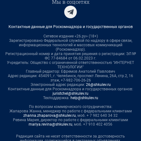
Мы в соцсетях
Контактные данные для Роскомнадзора и государственных органов
Сетевое издание «26.ру» (18+)
Зарегистрировано Федеральной службой по надзору в сфере связи,
информационных технологий и массовых коммуникаций
(Роскомнадзор).
Регистрационный номер и дата принятия решения о регистрации: ЭЛ №
ФС 77-84684 от 06.02.2023 г.
Учредитель: Общество с ограниченной ответственностью "ИНТЕРНЕТ
ТЕХНОЛОГИИ"
Главный редактор: Ефремов Анатолий Павлович
Адрес редакции: 454091, г. Челябинск, проспект Ленина, 26А, стр.2, 16
этаж, +7-982-706-26-26
Электронный адрес редакции:
26@shkulev.ru
Контактные данные для Роскомнадзора и государственных органов:
juristchel@shkulev.ru
Техподдержка:
help@shkulev.ru
По вопросам коммерческого сотрудничества:
Жапарова Жанна, менеджер по работе с федеральными клиентами
zhanna.zhaparova@shkulev.ru
, моб. + 7 982 640 34 32
Ревина Мария, директор по работе с федеральными клиентами
mariya.revina@shkulev.ru
, моб. +7 910 402 4056
Редакция сайта не несет ответственности за достоверность
информации, содержащейся в рекламных объявлениях.