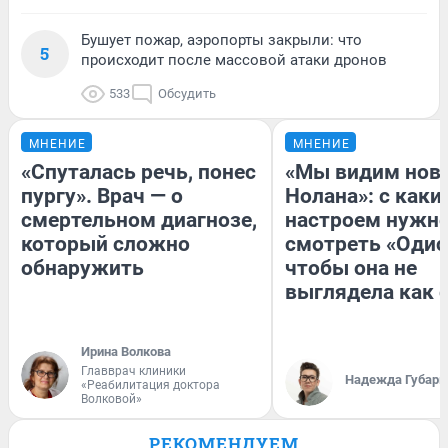
Бушует пожар, аэропорты закрыли: что
5
происходит после массовой атаки дронов
533
Обсудить
МНЕНИЕ
МНЕНИЕ
«Спуталась речь, понес
«Мы видим нов
пургу». Врач — о
Нолана»: с каки
смертельном диагнозе,
настроем нужн
который сложно
смотреть «Одис
обнаружить
чтобы она не
выглядела как 
Ирина Волкова
Главврач клиники
Надежда Губарь
«Реабилитация доктора
Волковой»
РЕКОМЕНДУЕМ