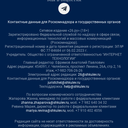
Контактные данные для Роскомнадзора и государственных органов
Сетевое издание «26.ру» (18+)
Зарегистрировано Федеральной службой по надзору в сфере связи,
информационных технологий и массовых коммуникаций
(Роскомнадзор).
Регистрационный номер и дата принятия решения о регистрации: ЭЛ №
ФС 77-84684 от 06.02.2023 г.
Учредитель: Общество с ограниченной ответственностью "ИНТЕРНЕТ
ТЕХНОЛОГИИ"
Главный редактор: Ефремов Анатолий Павлович
Адрес редакции: 454091, г. Челябинск, проспект Ленина, 26А, стр.2, 16
этаж, +7-982-706-26-26
Электронный адрес редакции:
26@shkulev.ru
Контактные данные для Роскомнадзора и государственных органов:
juristchel@shkulev.ru
Техподдержка:
help@shkulev.ru
По вопросам коммерческого сотрудничества:
Жапарова Жанна, менеджер по работе с федеральными клиентами
zhanna.zhaparova@shkulev.ru
, моб. + 7 982 640 34 32
Ревина Мария, директор по работе с федеральными клиентами
mariya.revina@shkulev.ru
, моб. +7 910 402 4056
Редакция сайта не несет ответственности за достоверность
информации, содержащейся в рекламных объявлениях.