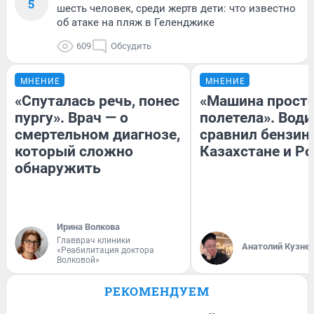
5
шесть человек, среди жертв дети: что известно
об атаке на пляж в Геленджике
609
Обсудить
МНЕНИЕ
МНЕНИЕ
«Спуталась речь, понес
«Машина прост
пургу». Врач — о
полетела». Води
смертельном диагнозе,
сравнил бензин
который сложно
Казахстане и Р
обнаружить
Ирина Волкова
Главврач клиники
Анатолий Кузне
«Реабилитация доктора
Волковой»
РЕКОМЕНДУЕМ