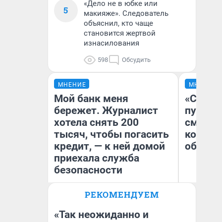
«Дело не в юбке или
5
макияже». Следователь
объяснил, кто чаще
становится жертвой
изнасилования
598
Обсудить
МНЕНИЕ
МНЕНИЕ
Мой банк меня
«Спутал
бережет. Журналист
пургу».
хотела снять 200
смерте
тысяч, чтобы погасить
которы
кредит, — к ней домой
обнару
приехала служба
безопасности
Ир
РЕКОМЕНДУЕМ
Гл
Ксения Владимирская
«Р
Автор мнения
Во
«Так неожиданно и