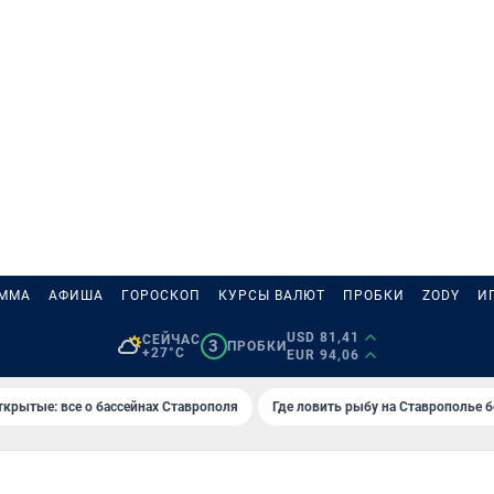
АММА
АФИША
ГОРОСКОП
КУРСЫ ВАЛЮТ
ПРОБКИ
ZODY
И
USD 81,41
СЕЙЧАС
3
ПРОБКИ
+27°C
EUR 94,06
ткрытые: все о бассейнах Ставрополя
Где ловить рыбу на Ставрополье 