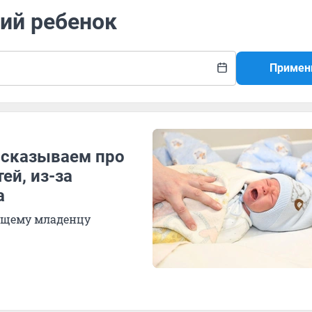
ий ребенок
Примен
ссказываем про
ей, из-за
а
чущему младенцу