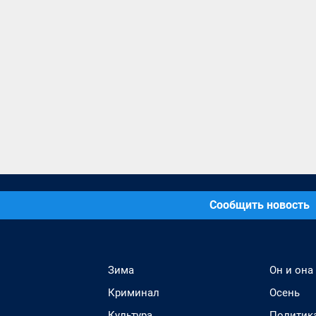
Сообщить новость
Зима
Он и она
Криминал
Осень
Культура
Политик