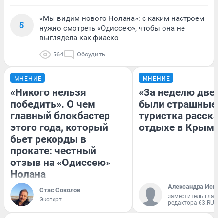
«Мы видим нового Нолана»: с каким настроем
5
нужно смотреть «Одиссею», чтобы она не
выглядела как фиаско
564
Обсудить
МНЕНИЕ
МНЕНИЕ
«Никого нельзя
«За неделю две
победить». О чем
были страшные
главный блокбастер
туристка расска
этого года, который
отдыхе в Крым
бьет рекорды в
прокате: честный
отзыв на «Одиссею»
Нолана
Александра Исм
Стас Соколов
заместитель глав
Эксперт
редактора 63.RU