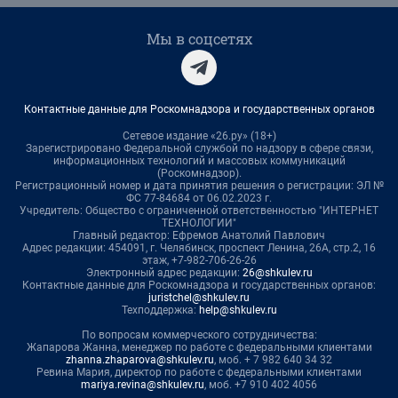
Мы в соцсетях
Контактные данные для Роскомнадзора и государственных органов
Сетевое издание «26.ру» (18+)
Зарегистрировано Федеральной службой по надзору в сфере связи,
информационных технологий и массовых коммуникаций
(Роскомнадзор).
Регистрационный номер и дата принятия решения о регистрации: ЭЛ №
ФС 77-84684 от 06.02.2023 г.
Учредитель: Общество с ограниченной ответственностью "ИНТЕРНЕТ
ТЕХНОЛОГИИ"
Главный редактор: Ефремов Анатолий Павлович
Адрес редакции: 454091, г. Челябинск, проспект Ленина, 26А, стр.2, 16
этаж, +7-982-706-26-26
Электронный адрес редакции:
26@shkulev.ru
Контактные данные для Роскомнадзора и государственных органов:
juristchel@shkulev.ru
Техподдержка:
help@shkulev.ru
По вопросам коммерческого сотрудничества:
Жапарова Жанна, менеджер по работе с федеральными клиентами
zhanna.zhaparova@shkulev.ru
, моб. + 7 982 640 34 32
Ревина Мария, директор по работе с федеральными клиентами
mariya.revina@shkulev.ru
, моб. +7 910 402 4056