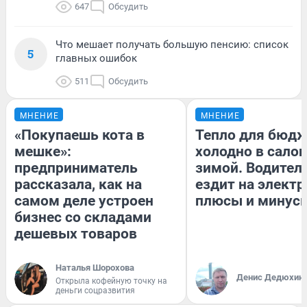
647
Обсудить
Что мешает получать большую пенсию: список
5
главных ошибок
511
Обсудить
МНЕНИЕ
МНЕНИЕ
«Покупаешь кота в
Тепло для бюдж
мешке»:
холодно в сало
предприниматель
зимой. Водитель
рассказала, как на
ездит на электр
самом деле устроен
плюсы и минус
бизнес со складами
дешевых товаров
Наталья Шорохова
Денис Дедюхин
Открыла кофейную точку на
деньги соцразвития