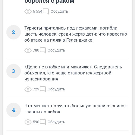
боролся с раком
6 554
Обсудить
Туристы прятались под лежаками, погибли
2
шесть человек, среди жертв дети: что известно
об атаке на пляж в Геленджике
780
Обсудить
«Дело не в юбке или макияже». Следователь
3
объяснил, кто чаще становится жертвой
изнасилования
729
Обсудить
Что мешает получать большую пенсию: список
4
главных ошибок
590
Обсудить