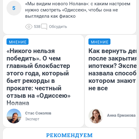
«Мы видим нового Нолана»: с каким настроем
5
нужно смотреть «Одиссею», чтобы она не
выглядела как фиаско
538
Обсудить
МНЕНИЕ
МНЕНИЕ
«Никого нельзя
Как вернуть де
победить». О чем
после закрытия
главный блокбастер
ипотеки? Экспе
этого года, который
назвала способ,
бьет рекорды в
котором знают 
прокате: честный
не все
отзыв на «Одиссею»
Нолана
Стас Соколов
Анна Ермакова
Эксперт
РЕКОМЕНДУЕМ