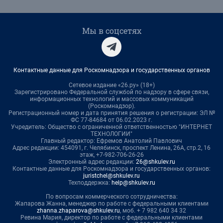
Мы в соцсетях
Контактные данные для Роскомнадзора и государственных органов
Сетевое издание «26.ру» (18+)
Зарегистрировано Федеральной службой по надзору в сфере связи,
информационных технологий и массовых коммуникаций
(Роскомнадзор).
Регистрационный номер и дата принятия решения о регистрации: ЭЛ №
ФС 77-84684 от 06.02.2023 г.
Учредитель: Общество с ограниченной ответственностью "ИНТЕРНЕТ
ТЕХНОЛОГИИ"
Главный редактор: Ефремов Анатолий Павлович
Адрес редакции: 454091, г. Челябинск, проспект Ленина, 26А, стр.2, 16
этаж, +7-982-706-26-26
Электронный адрес редакции:
26@shkulev.ru
Контактные данные для Роскомнадзора и государственных органов:
juristchel@shkulev.ru
Техподдержка:
help@shkulev.ru
По вопросам коммерческого сотрудничества:
Жапарова Жанна, менеджер по работе с федеральными клиентами
zhanna.zhaparova@shkulev.ru
, моб. + 7 982 640 34 32
Ревина Мария, директор по работе с федеральными клиентами