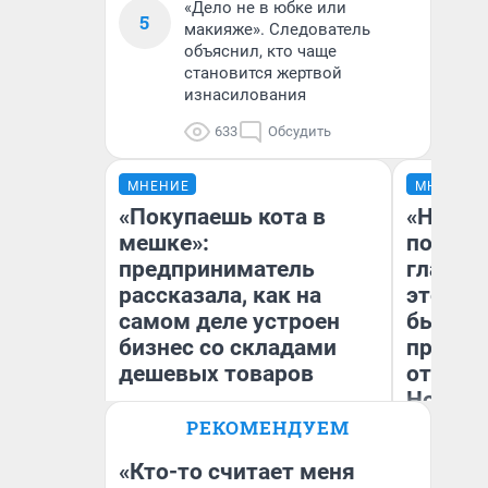
«Дело не в юбке или
5
макияже». Следователь
объяснил, кто чаще
становится жертвой
изнасилования
633
Обсудить
МНЕНИЕ
МНЕНИЕ
«Покупаешь кота в
«Никог
мешке»:
победи
предприниматель
главны
рассказала, как на
этого г
самом деле устроен
бьет р
бизнес со складами
прокат
дешевых товаров
отзыв 
Нолана
РЕКОМЕНДУЕМ
Наталья Шорохова
Ст
Открыла кофейную точку на
Эк
деньги соцразвития
«Кто-то считает меня