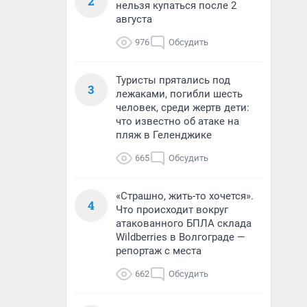
2
нельзя купаться после 2
августа
976
Обсудить
Туристы прятались под
3
лежаками, погибли шесть
человек, среди жертв дети:
что известно об атаке на
пляж в Геленджике
665
Обсудить
«Страшно, жить-то хочется».
4
Что происходит вокруг
атакованного БПЛА склада
Wildberries в Волгограде —
репортаж с места
662
Обсудить