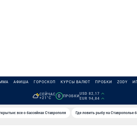
АММА
АФИША
ГОРОСКОП
КУРСЫ ВАЛЮТ
ПРОБКИ
ZODY
И
USD 82,17
СЕЙЧАС
0
ПРОБКИ
+21°C
EUR 94,84
ткрытые: все о бассейнах Ставрополя
Где ловить рыбу на Ставрополье 