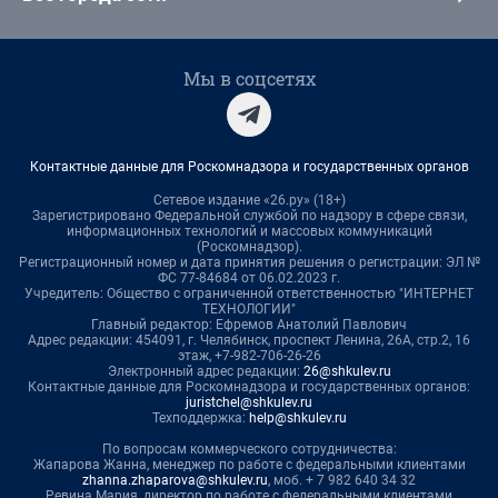
Мы в соцсетях
Контактные данные для Роскомнадзора и государственных органов
Сетевое издание «26.ру» (18+)
Зарегистрировано Федеральной службой по надзору в сфере связи,
информационных технологий и массовых коммуникаций
(Роскомнадзор).
Регистрационный номер и дата принятия решения о регистрации: ЭЛ №
ФС 77-84684 от 06.02.2023 г.
Учредитель: Общество с ограниченной ответственностью "ИНТЕРНЕТ
ТЕХНОЛОГИИ"
Главный редактор: Ефремов Анатолий Павлович
Адрес редакции: 454091, г. Челябинск, проспект Ленина, 26А, стр.2, 16
этаж, +7-982-706-26-26
Электронный адрес редакции:
26@shkulev.ru
Контактные данные для Роскомнадзора и государственных органов:
juristchel@shkulev.ru
Техподдержка:
help@shkulev.ru
По вопросам коммерческого сотрудничества:
Жапарова Жанна, менеджер по работе с федеральными клиентами
zhanna.zhaparova@shkulev.ru
, моб. + 7 982 640 34 32
Ревина Мария, директор по работе с федеральными клиентами