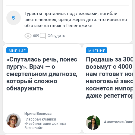
Туристы прятались под лежаками, погибли
5
шесть человек, среди жертв дети: что известно
об атаке на пляж в Геленджике
609
Обсудить
МНЕНИЕ
МНЕНИЕ
«Спуталась речь, понес
Продашь за 3000
пургу». Врач — о
возьмут с 4000.
смертельном диагнозе,
нам готовит но
который сложно
налоговый зако
обнаружить
коснется импор
даже репетитор
Ирина Волкова
Главврач клиники
Анастасия Завг
«Реабилитация доктора
Волковой»