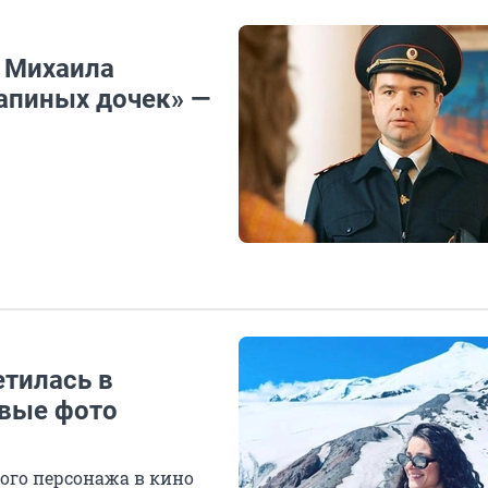
а Михаила
апиных дочек» —
етилась в
овые фото
ого персонажа в кино