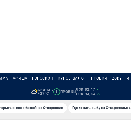
АММА
АФИША
ГОРОСКОП
КУРСЫ ВАЛЮТ
ПРОБКИ
ZODY
И
USD 82,17
СЕЙЧАС
1
ПРОБКИ
+27°C
EUR 94,84
ткрытые: все о бассейнах Ставрополя
Где ловить рыбу на Ставрополье 