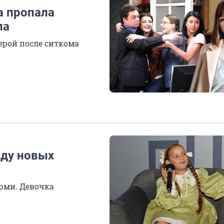
а пропала
ла
ерой после ситкома
зду новых
ерми. Девочка