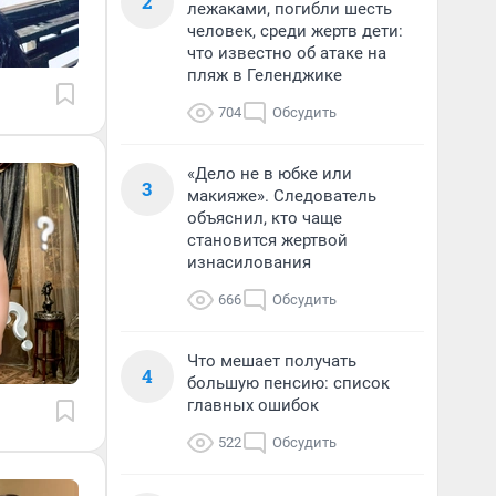
2
лежаками, погибли шесть
человек, среди жертв дети:
что известно об атаке на
пляж в Геленджике
704
Обсудить
«Дело не в юбке или
3
макияже». Следователь
объяснил, кто чаще
становится жертвой
изнасилования
666
Обсудить
Что мешает получать
4
большую пенсию: список
главных ошибок
522
Обсудить