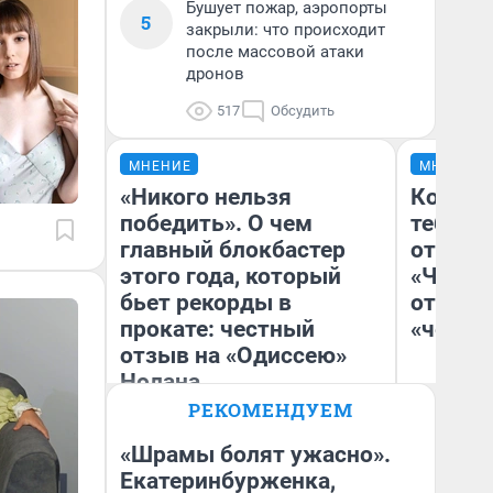
Бушует пожар, аэропорты
5
закрыли: что происходит
после массовой атаки
дронов
517
Обсудить
МНЕНИЕ
МНЕНИЕ
«Никого нельзя
Колобо
победить». О чем
тебя бо
главный блокбастер
отложи
этого года, который
«Челов
бьет рекорды в
отзыв 
прокате: честный
«челов
отзыв на «Одиссею»
Нолана
РЕКОМЕНДУЕМ
Стас Соколов
На
Эксперт
«Шрамы болят ужасно».
Екатеринбурженка,