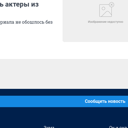
ь актеры из
риала не обошлось без
Сообщить новость
Зима
Он и она