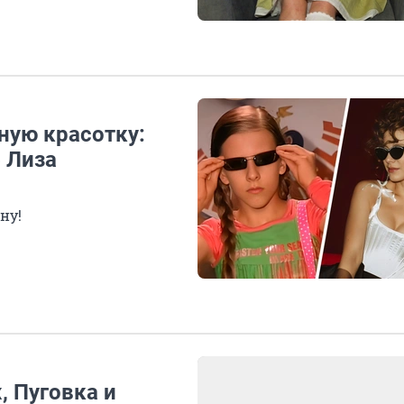
ьную красотку:
 Лиза
ну!
, Пуговка и