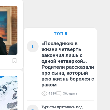
ТОП 5
«Последнюю в
1
жизни четверть
закончил лишь с
одной четверкой».
Родители рассказали
про сына, который
всю жизнь боролся с
раком
4 389
Обсудить
Туристы прятались под