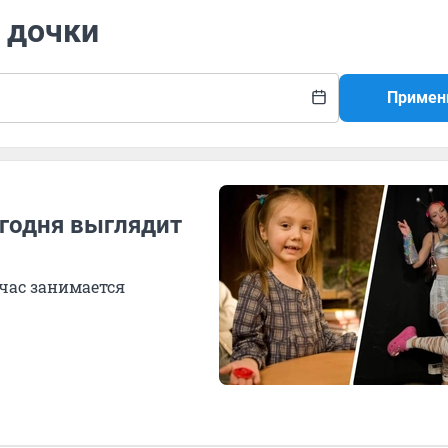
 дочки
Примен
егодня выглядит
час занимается