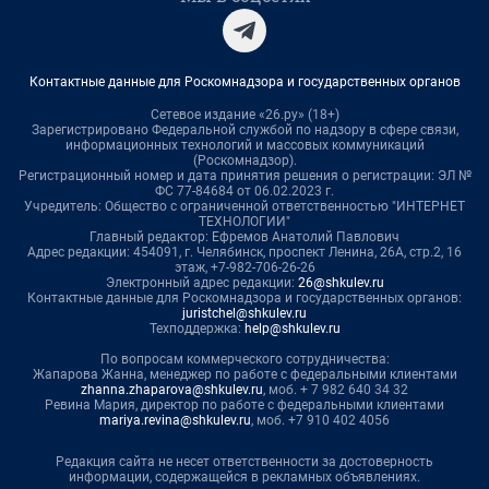
Контактные данные для Роскомнадзора и государственных органов
Сетевое издание «26.ру» (18+)
Зарегистрировано Федеральной службой по надзору в сфере связи,
информационных технологий и массовых коммуникаций
(Роскомнадзор).
Регистрационный номер и дата принятия решения о регистрации: ЭЛ №
ФС 77-84684 от 06.02.2023 г.
Учредитель: Общество с ограниченной ответственностью "ИНТЕРНЕТ
ТЕХНОЛОГИИ"
Главный редактор: Ефремов Анатолий Павлович
Адрес редакции: 454091, г. Челябинск, проспект Ленина, 26А, стр.2, 16
этаж, +7-982-706-26-26
Электронный адрес редакции:
26@shkulev.ru
Контактные данные для Роскомнадзора и государственных органов:
juristchel@shkulev.ru
Техподдержка:
help@shkulev.ru
По вопросам коммерческого сотрудничества:
Жапарова Жанна, менеджер по работе с федеральными клиентами
zhanna.zhaparova@shkulev.ru
, моб. + 7 982 640 34 32
Ревина Мария, директор по работе с федеральными клиентами
mariya.revina@shkulev.ru
, моб. +7 910 402 4056
Редакция сайта не несет ответственности за достоверность
информации, содержащейся в рекламных объявлениях.