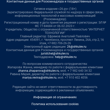
Контактные данные для Роскомнадзора и государственных органов
Сетевое издание «26.ру» (18+)
Зарегистрировано Федеральной службой по надзору в сфере связи,
информационных технологий и массовых коммуникаций
(Роскомнадзор).
Регистрационный номер и дата принятия решения о регистрации: ЭЛ №
ФС 77-84684 от 06.02.2023 г.
Учредитель: Общество с ограниченной ответственностью "ИНТЕРНЕТ
ТЕХНОЛОГИИ"
Главный редактор: Ефремов Анатолий Павлович
Адрес редакции: 454091, г. Челябинск, проспект Ленина, 26А, стр.2, 16
этаж, +7-982-706-26-26
Электронный адрес редакции:
26@shkulev.ru
Контактные данные для Роскомнадзора и государственных органов:
juristchel@shkulev.ru
Техподдержка:
help@shkulev.ru
По вопросам коммерческого сотрудничества:
Жапарова Жанна, менеджер по работе с федеральными клиентами
zhanna.zhaparova@shkulev.ru
, моб. + 7 982 640 34 32
Ревина Мария, директор по работе с федеральными клиентами
mariya.revina@shkulev.ru
, моб. +7 910 402 4056
Редакция сайта не несет ответственности за достоверность
информации, содержащейся в рекламных объявлениях.
Информация об ограничениях
Политика использования cookies