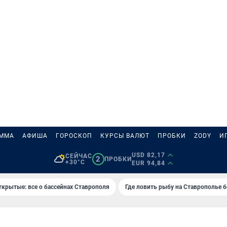
АММА
АФИША
ГОРОСКОП
КУРСЫ ВАЛЮТ
ПРОБКИ
ZODY
И
USD 82,17
СЕЙЧАС
2
ПРОБКИ
+30°C
EUR 94,84
ткрытые: все о бассейнах Ставрополя
Где ловить рыбу на Ставрополье 