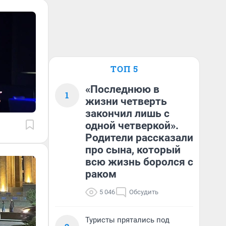
ТОП 5
«Последнюю в
1
жизни четверть
закончил лишь с
одной четверкой».
Родители рассказали
про сына, который
всю жизнь боролся с
раком
5 046
Обсудить
Туристы прятались под