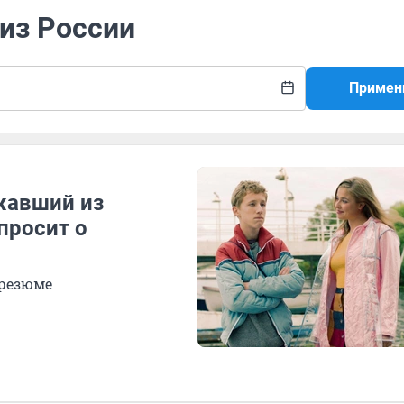
 из России
Примен
ежавший из
просит о
 резюме