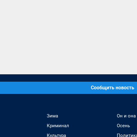
Сообщить новость
Зима
Он и она
Криминал
Осень
Культура
Политик