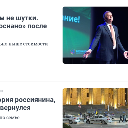
м не шутки.
оснано» после
льно выше стоимости
ИИ
ория россиянина,
 вернулся
по семье