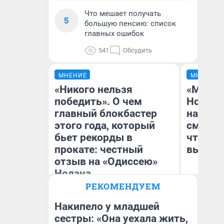
Что мешает получать
5
большую пенсию: список
главных ошибок
541
Обсудить
МНЕНИЕ
МНЕНИЕ
«Никого нельзя
«Мы ви
победить». О чем
Нолана
главный блокбастер
настро
этого года, который
смотре
бьет рекорды в
чтобы 
прокате: честный
выгляд
отзыв на «Одиссею»
Нолана
РЕКОМЕНДУЕМ
Стас Соколов
На
Эксперт
Накипело у младшей
сестры: «Она уехала жить,