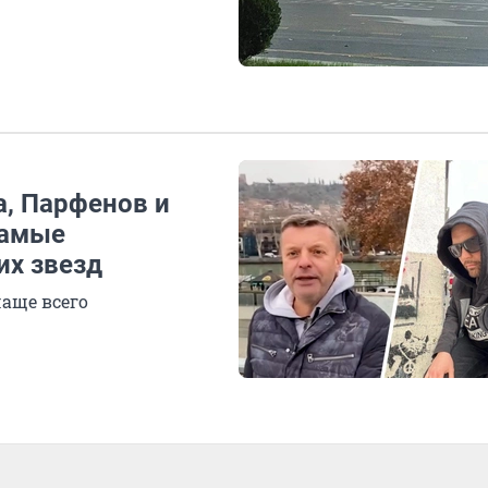
а, Парфенов и
самые
их звезд
аще всего