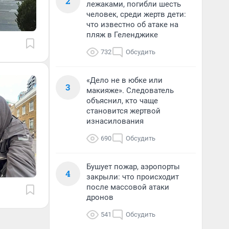
2
лежаками, погибли шесть
человек, среди жертв дети:
что известно об атаке на
пляж в Геленджике
732
Обсудить
«Дело не в юбке или
3
макияже». Следователь
объяснил, кто чаще
становится жертвой
изнасилования
690
Обсудить
Бушует пожар, аэропорты
4
закрыли: что происходит
после массовой атаки
дронов
541
Обсудить