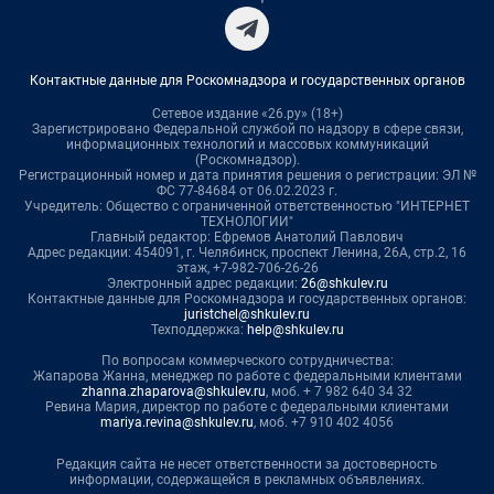
Контактные данные для Роскомнадзора и государственных органов
Сетевое издание «26.ру» (18+)
Зарегистрировано Федеральной службой по надзору в сфере связи,
информационных технологий и массовых коммуникаций
(Роскомнадзор).
Регистрационный номер и дата принятия решения о регистрации: ЭЛ №
ФС 77-84684 от 06.02.2023 г.
Учредитель: Общество с ограниченной ответственностью "ИНТЕРНЕТ
ТЕХНОЛОГИИ"
Главный редактор: Ефремов Анатолий Павлович
Адрес редакции: 454091, г. Челябинск, проспект Ленина, 26А, стр.2, 16
этаж, +7-982-706-26-26
Электронный адрес редакции:
26@shkulev.ru
Контактные данные для Роскомнадзора и государственных органов:
juristchel@shkulev.ru
Техподдержка:
help@shkulev.ru
По вопросам коммерческого сотрудничества:
Жапарова Жанна, менеджер по работе с федеральными клиентами
zhanna.zhaparova@shkulev.ru
, моб. + 7 982 640 34 32
Ревина Мария, директор по работе с федеральными клиентами
mariya.revina@shkulev.ru
, моб. +7 910 402 4056
Редакция сайта не несет ответственности за достоверность
информации, содержащейся в рекламных объявлениях.