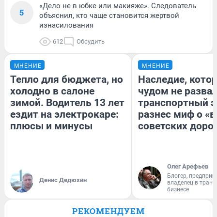
«Дело не в юбке или макияже». Следователь
5
объяснил, кто чаще становится жертвой
изнасилования
612
Обсудить
МНЕНИЕ
МНЕНИЕ
Тепло для бюджета, но
Наследие, кото
холодно в салоне
чудом не разва
зимой. Водитель 13 лет
транспортный э
ездит на электрокаре:
разнес миф о «
плюсы и минусы
советских доро
Олег Арефьев
Блогер, предприн
Денис Дедюхин
владелец в тран
бизнесе
РЕКОМЕНДУЕМ