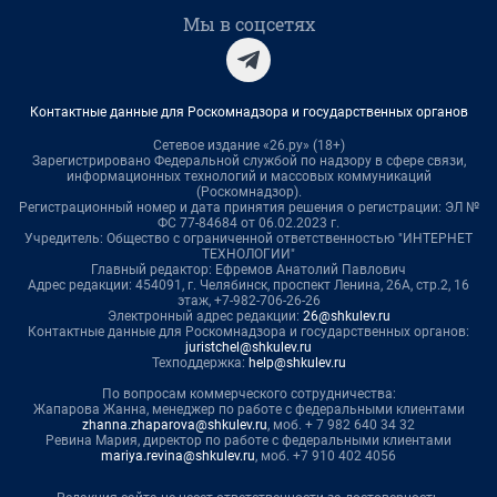
Мы в соцсетях
Контактные данные для Роскомнадзора и государственных органов
Сетевое издание «26.ру» (18+)
Зарегистрировано Федеральной службой по надзору в сфере связи,
информационных технологий и массовых коммуникаций
(Роскомнадзор).
Регистрационный номер и дата принятия решения о регистрации: ЭЛ №
ФС 77-84684 от 06.02.2023 г.
Учредитель: Общество с ограниченной ответственностью "ИНТЕРНЕТ
ТЕХНОЛОГИИ"
Главный редактор: Ефремов Анатолий Павлович
Адрес редакции: 454091, г. Челябинск, проспект Ленина, 26А, стр.2, 16
этаж, +7-982-706-26-26
Электронный адрес редакции:
26@shkulev.ru
Контактные данные для Роскомнадзора и государственных органов:
juristchel@shkulev.ru
Техподдержка:
help@shkulev.ru
По вопросам коммерческого сотрудничества:
Жапарова Жанна, менеджер по работе с федеральными клиентами
zhanna.zhaparova@shkulev.ru
, моб. + 7 982 640 34 32
Ревина Мария, директор по работе с федеральными клиентами
mariya.revina@shkulev.ru
, моб. +7 910 402 4056