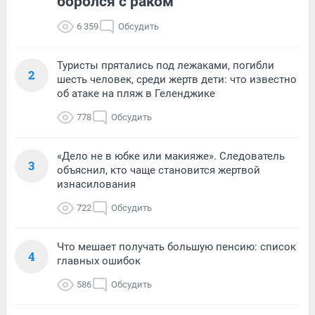
боролся с раком
6 359
Обсудить
Туристы прятались под лежаками, погибли
2
шесть человек, среди жертв дети: что известно
об атаке на пляж в Геленджике
778
Обсудить
«Дело не в юбке или макияже». Следователь
3
объяснил, кто чаще становится жертвой
изнасилования
722
Обсудить
Что мешает получать большую пенсию: список
4
главных ошибок
586
Обсудить