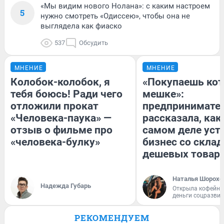
«Мы видим нового Нолана»: с каким настроем
5
нужно смотреть «Одиссею», чтобы она не
выглядела как фиаско
537
Обсудить
МНЕНИЕ
МНЕНИЕ
Колобок-колобок, я
«Покупаешь кот
тебя боюсь! Ради чего
мешке»:
отложили прокат
предпринимате
«Человека-паука» —
рассказала, как
отзыв о фильме про
самом деле уст
«человека-булку»
бизнес со скла
дешевых товар
Наталья Шорохо
Надежда Губарь
Открыла кофейну
деньги соцразви
РЕКОМЕНДУЕМ