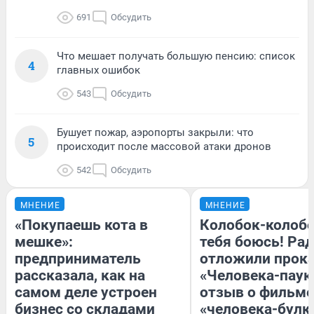
691
Обсудить
Что мешает получать большую пенсию: список
4
главных ошибок
543
Обсудить
Бушует пожар, аэропорты закрыли: что
5
происходит после массовой атаки дронов
542
Обсудить
МНЕНИЕ
МНЕНИЕ
«Покупаешь кота в
Колобок-колобо
мешке»:
тебя боюсь! Рад
предприниматель
отложили прок
рассказала, как на
«Человека-паук
самом деле устроен
отзыв о фильме
бизнес со складами
«человека-булк