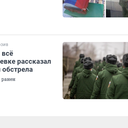
ЮЗИВ
 всё
евке рассказал
 обстрела
о ранен