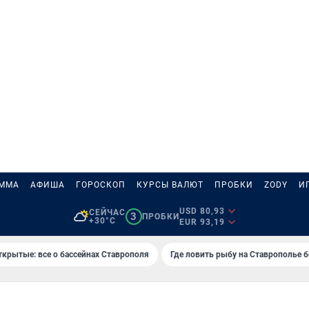
АММА
АФИША
ГОРОСКОП
КУРСЫ ВАЛЮТ
ПРОБКИ
ZODY
И
USD 80,93
СЕЙЧАС
3
ПРОБКИ
+30°C
EUR 93,19
ткрытые: все о бассейнах Ставрополя
Где ловить рыбу на Ставрополье 