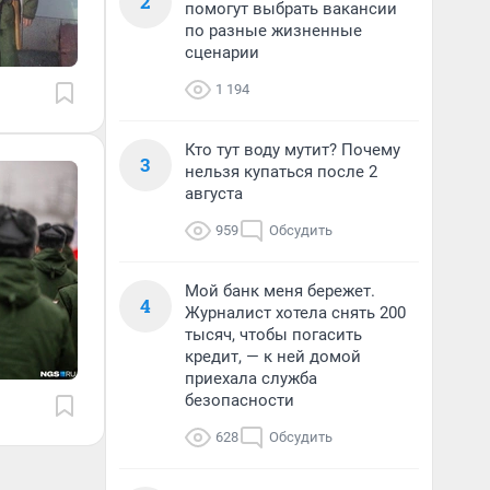
2
помогут выбрать вакансии
по разные жизненные
сценарии
1 194
Кто тут воду мутит? Почему
3
нельзя купаться после 2
августа
959
Обсудить
Мой банк меня бережет.
4
Журналист хотела снять 200
тысяч, чтобы погасить
кредит, — к ней домой
приехала служба
безопасности
628
Обсудить