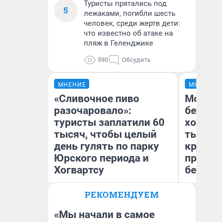
Туристы прятались под
5
лежаками, погибли шесть
человек, среди жертв дети:
что известно об атаке на
пляж в Геленджике
590
Обсудить
МНЕНИЕ
МНЕНИЕ
«Сливочное пиво
Мой ба
разочаровало»:
береже
туристы заплатили 60
хотела 
тысяч, чтобы целый
тысяч,
день гулять по парку
кредит,
Юрского периода и
приеха
Хогвартсу
безопа
РЕКОМЕНДУЕМ
Кс
Яна Шаламова
Ав
«Мы начали в самое