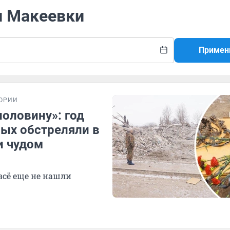
л Макеевки
Примен
ОРИИ
оловину»: год
ых обстреляли в
и чудом
 всё еще не нашли