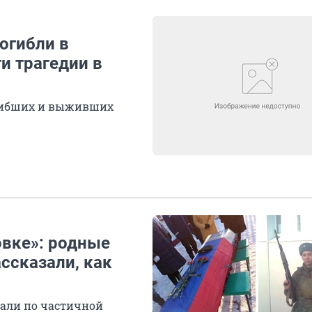
огибли в
и трагедии в
огибших и выживших
овке»: родные
ссказали, как
вали по частичной