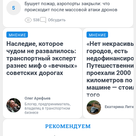
Бушует пожар, аэропорты закрыли: что
5
происходит после массовой атаки дронов
538
Обсудить
МНЕНИЕ
МНЕНИЕ
Наследие, которое
«Нет некрасивы
чудом не развалилось:
городов, есть
транспортный эксперт
недофинансиро
разнес миф о «вечных»
Путешественни
советских дорогах
проехали 2000
километров по 
машине — стоил
того
Олег Арефьев
Блогер, предприниматель,
Екатерина Литк
владелец в транспортном
бизнесе
РЕКОМЕНДУЕМ