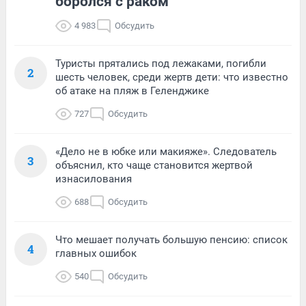
боролся с раком
4 983
Обсудить
Туристы прятались под лежаками, погибли
2
шесть человек, среди жертв дети: что известно
об атаке на пляж в Геленджике
727
Обсудить
«Дело не в юбке или макияже». Следователь
3
объяснил, кто чаще становится жертвой
изнасилования
688
Обсудить
Что мешает получать большую пенсию: список
4
главных ошибок
540
Обсудить