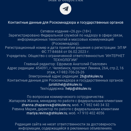
Контактные данные для Роскомнадзора и государственных органов
Сетевое издание «26.ру» (18+)
Зарегистрировано Федеральной службой по надзору в сфере связи,
информационных технологий и массовых коммуникаций
(Роскомнадзор).
Регистрационный номер и дата принятия решения о регистрации: ЭЛ №
ФС 77-84684 от 06.02.2023 г.
Учредитель: Общество с ограниченной ответственностью "ИНТЕРНЕТ
ТЕХНОЛОГИИ"
Главный редактор: Ефремов Анатолий Павлович
Адрес редакции: 454091, г. Челябинск, проспект Ленина, 26А, стр.2, 16
этаж, +7-982-706-26-26
Электронный адрес редакции:
26@shkulev.ru
Контактные данные для Роскомнадзора и государственных органов:
juristchel@shkulev.ru
Техподдержка:
help@shkulev.ru
По вопросам коммерческого сотрудничества:
Жапарова Жанна, менеджер по работе с федеральными клиентами
zhanna.zhaparova@shkulev.ru
, моб. + 7 982 640 34 32
Ревина Мария, директор по работе с федеральными клиентами
mariya.revina@shkulev.ru
, моб. +7 910 402 4056
Редакция сайта не несет ответственности за достоверность
информации, содержащейся в рекламных объявлениях.