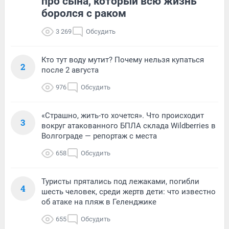
про сына, который всю жизнь
боролся с раком
3 269
Обсудить
Кто тут воду мутит? Почему нельзя купаться
2
после 2 августа
976
Обсудить
«Страшно, жить-то хочется». Что происходит
3
вокруг атакованного БПЛА склада Wildberries в
Волгограде — репортаж с места
658
Обсудить
Туристы прятались под лежаками, погибли
4
шесть человек, среди жертв дети: что известно
об атаке на пляж в Геленджике
655
Обсудить