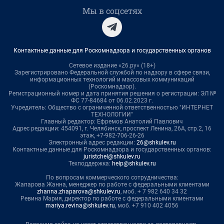
Мы в соцсетях
Контактные данные для Роскомнадзора и государственных органов
Сетевое издание «26.ру» (18+)
Зарегистрировано Федеральной службой по надзору в сфере связи,
информационных технологий и массовых коммуникаций
(Роскомнадзор).
Регистрационный номер и дата принятия решения о регистрации: ЭЛ №
ФС 77-84684 от 06.02.2023 г.
Учредитель: Общество с ограниченной ответственностью "ИНТЕРНЕТ
ТЕХНОЛОГИИ"
Главный редактор: Ефремов Анатолий Павлович
Адрес редакции: 454091, г. Челябинск, проспект Ленина, 26А, стр.2, 16
этаж, +7-982-706-26-26
Электронный адрес редакции:
26@shkulev.ru
Контактные данные для Роскомнадзора и государственных органов:
juristchel@shkulev.ru
Техподдержка:
help@shkulev.ru
По вопросам коммерческого сотрудничества:
Жапарова Жанна, менеджер по работе с федеральными клиентами
zhanna.zhaparova@shkulev.ru
, моб. + 7 982 640 34 32
Ревина Мария, директор по работе с федеральными клиентами
mariya.revina@shkulev.ru
, моб. +7 910 402 4056