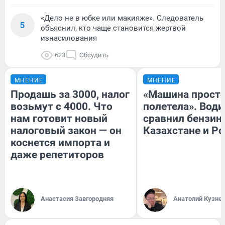
«Дело не в юбке или макияже». Следователь
5
объяснил, кто чаще становится жертвой
изнасилования
623
Обсудить
МНЕНИЕ
МНЕНИЕ
Продашь за 3000, налог
«Машина прост
возьмут с 4000. Что
полетела». Води
нам готовит новый
сравнил бензин
налоговый закон — он
Казахстане и Р
коснется импорта и
даже репетиторов
Анастасия Завгородняя
Анатолий Кузне