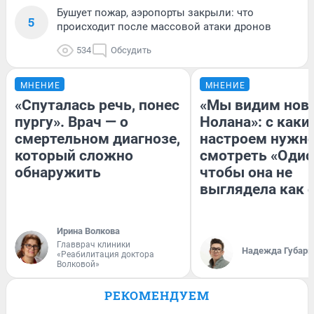
Бушует пожар, аэропорты закрыли: что
5
происходит после массовой атаки дронов
534
Обсудить
МНЕНИЕ
МНЕНИЕ
«Спуталась речь, понес
«Мы видим нов
пургу». Врач — о
Нолана»: с каки
смертельном диагнозе,
настроем нужн
который сложно
смотреть «Одис
обнаружить
чтобы она не
выглядела как 
Ирина Волкова
Главврач клиники
Надежда Губарь
«Реабилитация доктора
Волковой»
РЕКОМЕНДУЕМ