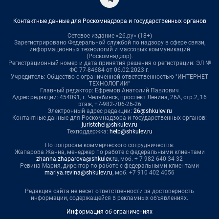
Контактные данные для Роскомнадзора и государственных органов
Сетевое издание «26.ру» (18+)
Зарегистрировано Федеральной службой по надзору в сфере связи,
информационных технологий и массовых коммуникаций
(Роскомнадзор).
Регистрационный номер и дата принятия решения о регистрации: ЭЛ №
ФС 77-84684 от 06.02.2023 г.
Учредитель: Общество с ограниченной ответственностью "ИНТЕРНЕТ
ТЕХНОЛОГИИ"
Главный редактор: Ефремов Анатолий Павлович
Адрес редакции: 454091, г. Челябинск, проспект Ленина, 26А, стр.2, 16
этаж, +7-982-706-26-26
Электронный адрес редакции:
26@shkulev.ru
Контактные данные для Роскомнадзора и государственных органов:
juristchel@shkulev.ru
Техподдержка:
help@shkulev.ru
По вопросам коммерческого сотрудничества:
Жапарова Жанна, менеджер по работе с федеральными клиентами
zhanna.zhaparova@shkulev.ru
, моб. + 7 982 640 34 32
Ревина Мария, директор по работе с федеральными клиентами
mariya.revina@shkulev.ru
, моб. +7 910 402 4056
Редакция сайта не несет ответственности за достоверность
информации, содержащейся в рекламных объявлениях.
Информация об ограничениях