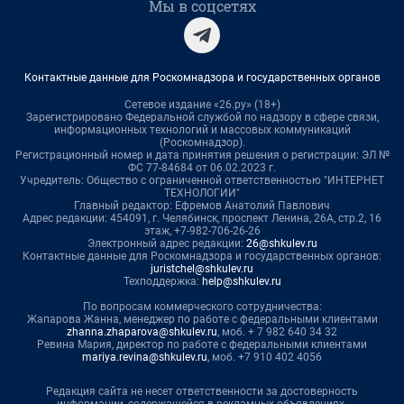
Мы в соцсетях
Контактные данные для Роскомнадзора и государственных органов
Сетевое издание «26.ру» (18+)
Зарегистрировано Федеральной службой по надзору в сфере связи,
информационных технологий и массовых коммуникаций
(Роскомнадзор).
Регистрационный номер и дата принятия решения о регистрации: ЭЛ №
ФС 77-84684 от 06.02.2023 г.
Учредитель: Общество с ограниченной ответственностью "ИНТЕРНЕТ
ТЕХНОЛОГИИ"
Главный редактор: Ефремов Анатолий Павлович
Адрес редакции: 454091, г. Челябинск, проспект Ленина, 26А, стр.2, 16
этаж, +7-982-706-26-26
Электронный адрес редакции:
26@shkulev.ru
Контактные данные для Роскомнадзора и государственных органов:
juristchel@shkulev.ru
Техподдержка:
help@shkulev.ru
По вопросам коммерческого сотрудничества:
Жапарова Жанна, менеджер по работе с федеральными клиентами
zhanna.zhaparova@shkulev.ru
, моб. + 7 982 640 34 32
Ревина Мария, директор по работе с федеральными клиентами
mariya.revina@shkulev.ru
, моб. +7 910 402 4056
Редакция сайта не несет ответственности за достоверность
информации, содержащейся в рекламных объявлениях.