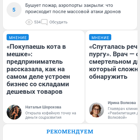
Бушует пожар, аэропорты закрыли: что
5
происходит после массовой атаки дронов
534
Обсудить
МНЕНИЕ
МНЕНИЕ
«Покупаешь кота в
«Спуталась речь
мешке»:
пургу». Врач — о
предприниматель
смертельном ди
рассказала, как на
который сложн
самом деле устроен
обнаружить
бизнес со складами
дешевых товаров
Ирина Волкова
Наталья Шорохова
Главврач клиник
Открыла кофейную точку на
«Реабилитация д
деньги соцразвития
Волковой»
РЕКОМЕНДУЕМ