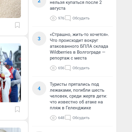
2
нельзя купаться после 2
августа
976
Обсудить
«Страшно, жить-то хочется».
3
Что происходит вокруг
атакованного БПЛА склада
Wildberries в Волгограде —
репортаж с места
656
Обсудить
Туристы прятались под
4
лежаками, погибли шесть
человек, среди жертв дети:
что известно об атаке на
пляж в Геленджике
648
Обсудить