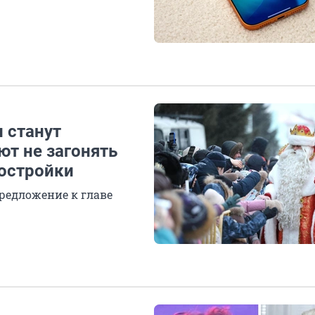
 станут
ют не загонять
востройки
редложение к главе