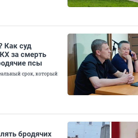
 Как суд
КХ за смерть
родячие псы
еальный срок, который
плять бродячих