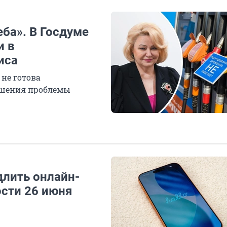
еба». В Госдуме
и в
иса
 не готова
ешения проблемы
лить онлайн-
ости 26 июня