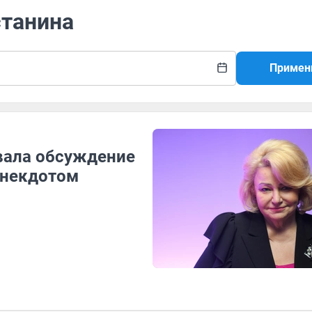
станина
Примен
вала обсуждение
анекдотом