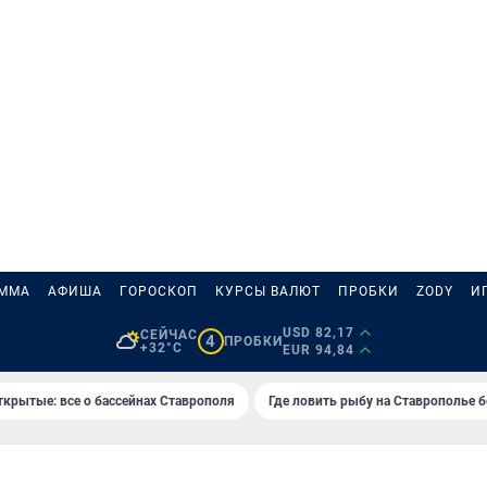
АММА
АФИША
ГОРОСКОП
КУРСЫ ВАЛЮТ
ПРОБКИ
ZODY
И
USD 82,17
СЕЙЧАС
4
ПРОБКИ
+32°C
EUR 94,84
ткрытые: все о бассейнах Ставрополя
Где ловить рыбу на Ставрополье 