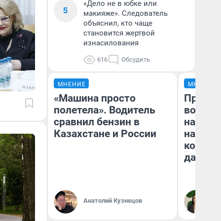
«Дело не в юбке или
5
макияже». Следователь
объяснил, кто чаще
становится жертвой
изнасилования
616
Обсудить
МНЕНИЕ
МНЕНИЕ
«Машина просто
Продаш
полетела». Водитель
возьмут
сравнил бензин в
нам го
Казахстане и России
налого
коснет
даже р
Анатолий Кузнецов
Ан