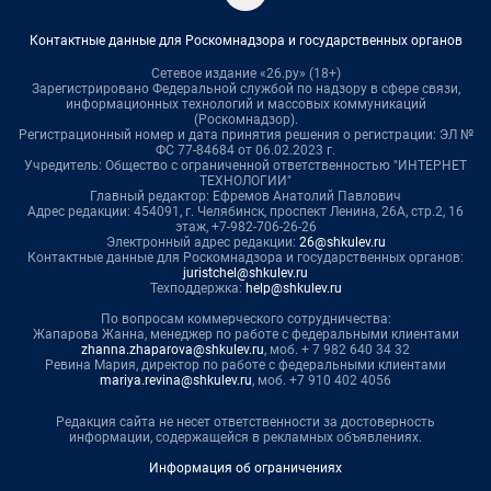
Контактные данные для Роскомнадзора и государственных органов
Сетевое издание «26.ру» (18+)
Зарегистрировано Федеральной службой по надзору в сфере связи,
информационных технологий и массовых коммуникаций
(Роскомнадзор).
Регистрационный номер и дата принятия решения о регистрации: ЭЛ №
ФС 77-84684 от 06.02.2023 г.
Учредитель: Общество с ограниченной ответственностью "ИНТЕРНЕТ
ТЕХНОЛОГИИ"
Главный редактор: Ефремов Анатолий Павлович
Адрес редакции: 454091, г. Челябинск, проспект Ленина, 26А, стр.2, 16
этаж, +7-982-706-26-26
Электронный адрес редакции:
26@shkulev.ru
Контактные данные для Роскомнадзора и государственных органов:
juristchel@shkulev.ru
Техподдержка:
help@shkulev.ru
По вопросам коммерческого сотрудничества:
Жапарова Жанна, менеджер по работе с федеральными клиентами
zhanna.zhaparova@shkulev.ru
, моб. + 7 982 640 34 32
Ревина Мария, директор по работе с федеральными клиентами
mariya.revina@shkulev.ru
, моб. +7 910 402 4056
Редакция сайта не несет ответственности за достоверность
информации, содержащейся в рекламных объявлениях.
Информация об ограничениях