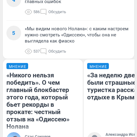
главных ошибок
586
Обсудить
«Мы видим нового Нолана»: с каким настроем
5
нужно смотреть «Одиссею», чтобы она не
выглядела как фиаско
537
Обсудить
МНЕНИЕ
МНЕНИЕ
«Никого нельзя
«За неделю две
победить». О чем
были страшные
главный блокбастер
туристка расска
этого года, который
отдыхе в Крым
бьет рекорды в
прокате: честный
отзыв на «Одиссею»
Нолана
Александра Исм
Стас Соколов