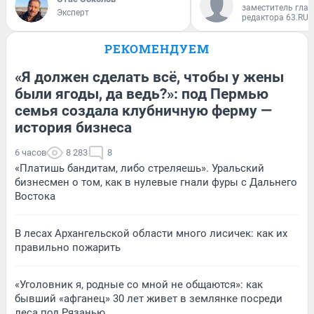
заместитель глав
Эксперт
редактора 63.RU
РЕКОМЕНДУЕМ
«Я должен сделать всё, чтобы у жены
были ягоды, да ведь?»: под Пермью
семья создала клубничную ферму —
история бизнеса
6 часов
8 283
8
«Платишь бандитам, либо стреляешь». Уральский
бизнесмен о том, как в нулевые гнали фуры с Дальнего
Востока
В лесах Архангельской области много лисичек: как их
правильно пожарить
«Уголовник я, родные со мной не общаются»: как
бывший «афганец» 30 лет живет в землянке посреди
леса под Рязанью