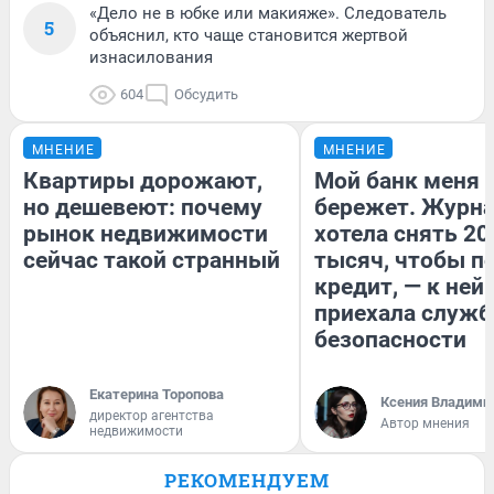
«Дело не в юбке или макияже». Следователь
5
объяснил, кто чаще становится жертвой
изнасилования
604
Обсудить
МНЕНИЕ
МНЕНИЕ
Квартиры дорожают,
Мой банк меня
но дешевеют: почему
бережет. Журн
рынок недвижимости
хотела снять 20
сейчас такой странный
тысяч, чтобы п
кредит, — к ней
приехала служб
безопасности
Екатерина Торопова
Ксения Владими
директор агентства
Автор мнения
недвижимости
РЕКОМЕНДУЕМ