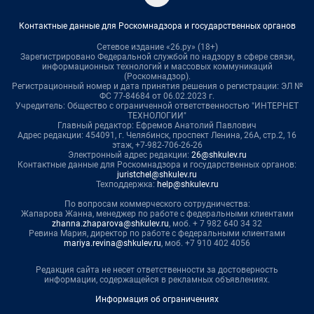
Контактные данные для Роскомнадзора и государственных органов
Сетевое издание «26.ру» (18+)
Зарегистрировано Федеральной службой по надзору в сфере связи,
информационных технологий и массовых коммуникаций
(Роскомнадзор).
Регистрационный номер и дата принятия решения о регистрации: ЭЛ №
ФС 77-84684 от 06.02.2023 г.
Учредитель: Общество с ограниченной ответственностью "ИНТЕРНЕТ
ТЕХНОЛОГИИ"
Главный редактор: Ефремов Анатолий Павлович
Адрес редакции: 454091, г. Челябинск, проспект Ленина, 26А, стр.2, 16
этаж, +7-982-706-26-26
Электронный адрес редакции:
26@shkulev.ru
Контактные данные для Роскомнадзора и государственных органов:
juristchel@shkulev.ru
Техподдержка:
help@shkulev.ru
По вопросам коммерческого сотрудничества:
Жапарова Жанна, менеджер по работе с федеральными клиентами
zhanna.zhaparova@shkulev.ru
, моб. + 7 982 640 34 32
Ревина Мария, директор по работе с федеральными клиентами
mariya.revina@shkulev.ru
, моб. +7 910 402 4056
Редакция сайта не несет ответственности за достоверность
информации, содержащейся в рекламных объявлениях.
Информация об ограничениях