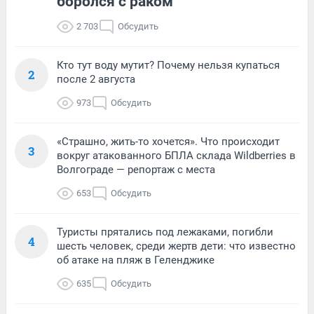
боролся с раком
2 703
Обсудить
Кто тут воду мутит? Почему нельзя купаться
2
после 2 августа
973
Обсудить
«Страшно, жить-то хочется». Что происходит
3
вокруг атакованного БПЛА склада Wildberries в
Волгограде — репортаж с места
653
Обсудить
Туристы прятались под лежаками, погибли
4
шесть человек, среди жертв дети: что известно
об атаке на пляж в Геленджике
635
Обсудить