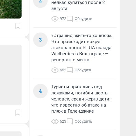
2
нельзя купаться после 2
августа
972
Обсудить
«Страшно, жить-то хочется».
3
Что происходит вокруг
атакованного БПЛА склада
Wildberries в Волгограде —
репортаж с места
652
Обсудить
Туристы прятались под
4
лежаками, погибли шесть
человек, среди жертв дети:
что известно об атаке на
пляж в Геленджике
623
Обсудить