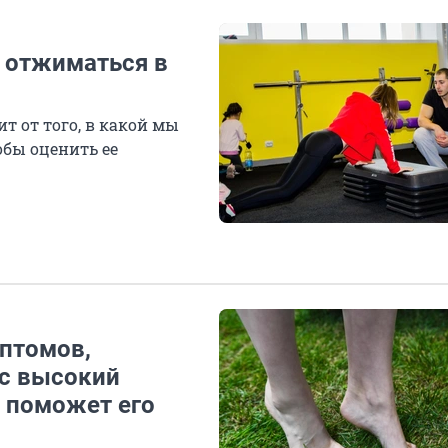
з отжиматься в
т от того, в какой мы
обы оценить ее
мптомов,
ас высокий
й поможет его