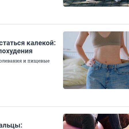
статься калекой:
похудения
болевания и пищевые
пальцы: