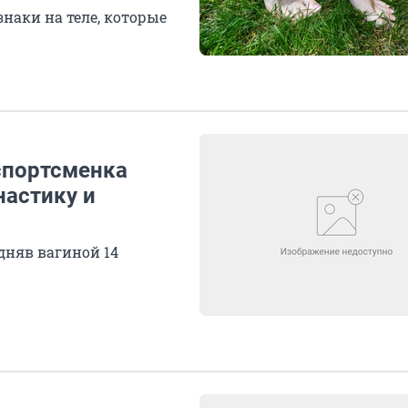
знаки на теле, которые
спортсменка
астику и
одняв вагиной 14