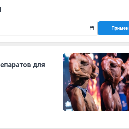
ы
Примен
репаратов для