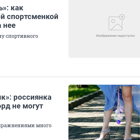
ь»: как
ой спортсменкой
а нее
ену спортивного
ик»: россиянка
орд не могут
пражнениями много