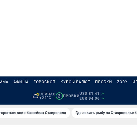
АММА
АФИША
ГОРОСКОП
КУРСЫ ВАЛЮТ
ПРОБКИ
ZODY
И
USD 81,41
СЕЙЧАС
2
ПРОБКИ
+22°C
EUR 94,06
ткрытые: все о бассейнах Ставрополя
Где ловить рыбу на Ставрополье 