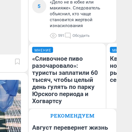
«Дело не в юбке или
5
макияже». Следователь
объяснил, кто чаще
становится жертвой
изнасилования
591
Обсудить
МНЕНИЕ
МНЕНИЕ
«Сливочное пиво
Кварти
разочаровало»:
но деш
туристы заплатили 60
рынок 
тысяч, чтобы целый
сейчас
день гулять по парку
Юрского периода и
Хогвартсу
РЕКОМЕНДУЕМ
Ек
Яна Шаламова
ди
не
Август перевернет жизнь