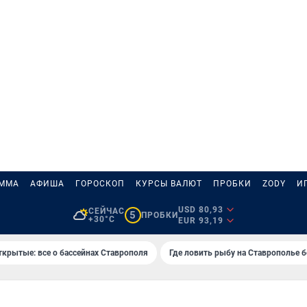
АММА
АФИША
ГОРОСКОП
КУРСЫ ВАЛЮТ
ПРОБКИ
ZODY
И
USD 80,93
СЕЙЧАС
5
ПРОБКИ
+30°C
EUR 93,19
ткрытые: все о бассейнах Ставрополя
Где ловить рыбу на Ставрополье 