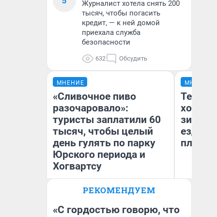
5
Журналист хотела снять 200
тысяч, чтобы погасить
кредит, — к ней домой
приехала служба
безопасности
632
Обсудить
МНЕНИЕ
МНЕНИЕ
«Сливочное пиво
Тепло 
разочаровало»:
холодн
туристы заплатили 60
зимой.
тысяч, чтобы целый
ездит н
день гулять по парку
плюсы 
Юрского периода и
Хогвартсу
РЕКОМЕНДУЕМ
Яна Шаламова
Д
«С гордостью говорю, что