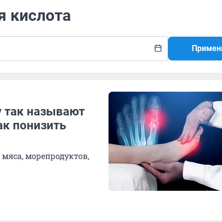
я кислота
Примен
у так называют
как понизить
о мяса, морепродуктов,