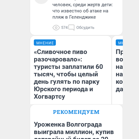
человек, среди жертв дети:
что известно об атаке на
пляж в Геленджике
574
Обсудить
МНЕНИЕ
МНЕНИЕ
«Сливочное пиво
Продаш
разочаровало»:
возьмут
туристы заплатили 60
нам го
тысяч, чтобы целый
налого
день гулять по парку
коснет
Юрского периода и
даже р
Хогвартсу
РЕКОМЕНДУЕМ
Яна Шаламова
Ан
Уроженка Волгограда
выиграла миллион, купив