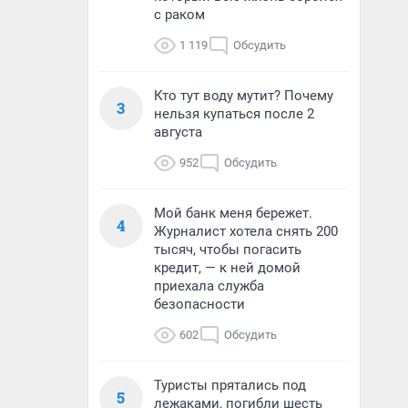
с раком
1 119
Обсудить
Кто тут воду мутит? Почему
3
нельзя купаться после 2
августа
952
Обсудить
Мой банк меня бережет.
4
Журналист хотела снять 200
тысяч, чтобы погасить
кредит, — к ней домой
приехала служба
безопасности
602
Обсудить
Туристы прятались под
5
лежаками, погибли шесть