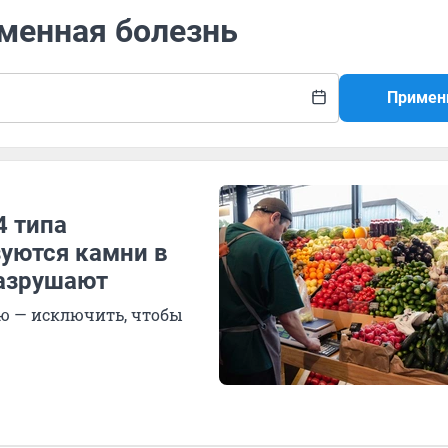
аменная болезнь
Примен
4 типа
зуются камни в
разрушают
ую — исключить, чтобы