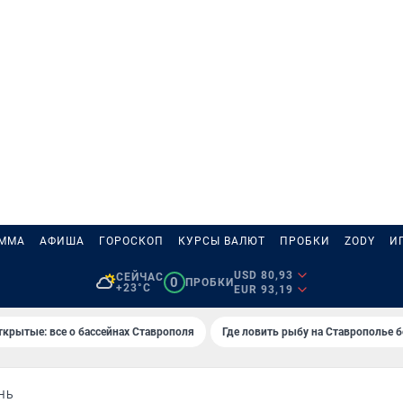
АММА
АФИША
ГОРОСКОП
КУРСЫ ВАЛЮТ
ПРОБКИ
ZODY
И
USD 80,93
СЕЙЧАС
0
ПРОБКИ
+23°C
EUR 93,19
ткрытые: все о бассейнах Ставрополя
Где ловить рыбу на Ставрополье 
НЬ