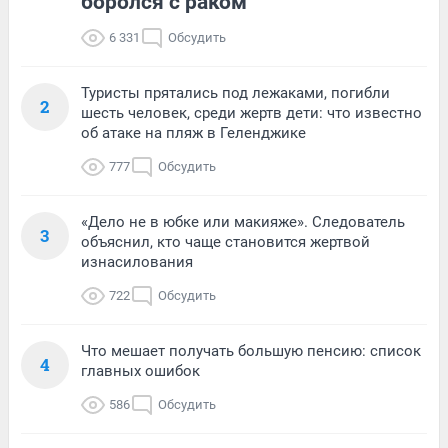
боролся с раком
6 331
Обсудить
Туристы прятались под лежаками, погибли
2
шесть человек, среди жертв дети: что известно
об атаке на пляж в Геленджике
777
Обсудить
«Дело не в юбке или макияже». Следователь
3
объяснил, кто чаще становится жертвой
изнасилования
722
Обсудить
Что мешает получать большую пенсию: список
4
главных ошибок
586
Обсудить