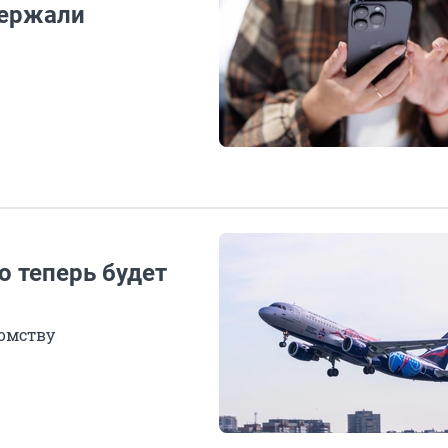
держали
о теперь будет
омству