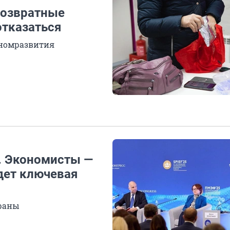
возвратные
отказаться
номразвития
». Экономисты —
удет ключевая
траны