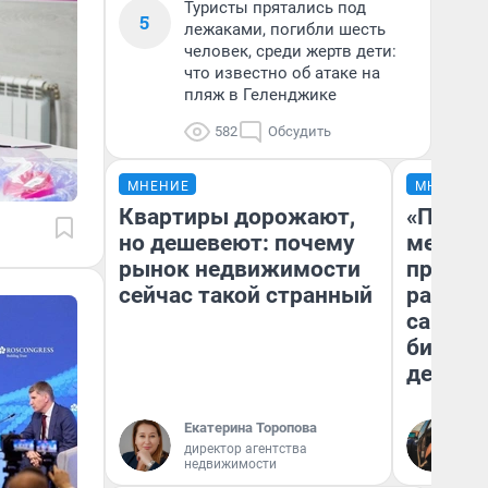
Туристы прятались под
5
лежаками, погибли шесть
человек, среди жертв дети:
что известно об атаке на
пляж в Геленджике
582
Обсудить
МНЕНИЕ
МНЕНИЕ
Квартиры дорожают,
«Покуп
но дешевеют: почему
мешке»
рынок недвижимости
предпр
сейчас такой странный
рассказ
самом 
бизнес
дешевы
Екатерина Торопова
На
директор агентства
От
недвижимости
де