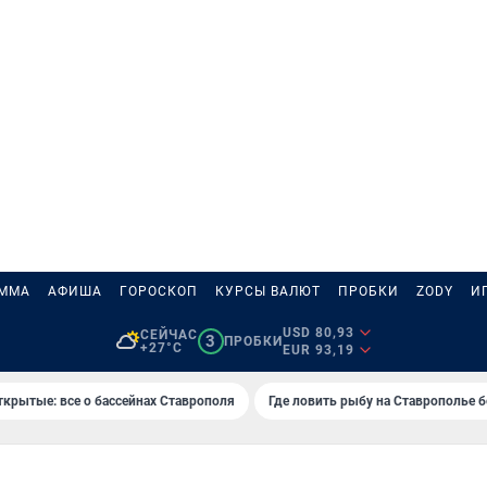
АММА
АФИША
ГОРОСКОП
КУРСЫ ВАЛЮТ
ПРОБКИ
ZODY
И
USD 80,93
СЕЙЧАС
3
ПРОБКИ
+27°C
EUR 93,19
ткрытые: все о бассейнах Ставрополя
Где ловить рыбу на Ставрополье 