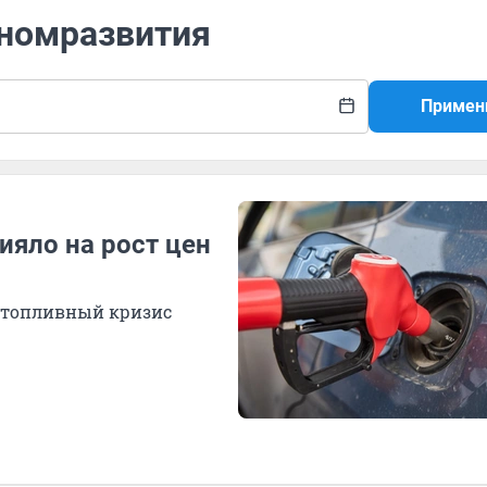
ономразвития
Примен
ияло на рост цен
л топливный кризис