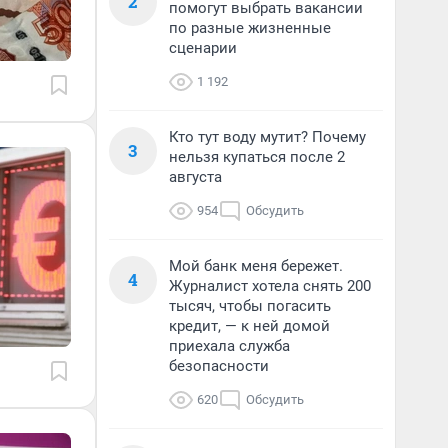
2
помогут выбрать вакансии
по разные жизненные
сценарии
1 192
Кто тут воду мутит? Почему
3
нельзя купаться после 2
августа
954
Обсудить
Мой банк меня бережет.
4
Журналист хотела снять 200
тысяч, чтобы погасить
кредит, — к ней домой
приехала служба
безопасности
620
Обсудить