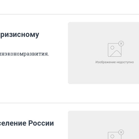
кризисному
Минэкономразвития.
селение России