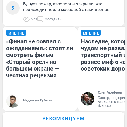
Бушует пожар, аэропорты закрыли: что
5
происходит после массовой атаки дронов
520
Обсудить
МНЕНИЕ
МНЕНИЕ
«Финал не совпал с
Наследие, кото
ожиданиями»: стоит ли
чудом не разва
смотреть фильм
транспортный э
«Старый орел» на
разнес миф о «
большом экране —
советских доро
честная рецензия
Олег Арефьев
Блогер, предприн
Надежда Губарь
владелец в тран
бизнесе
РЕКОМЕНДУЕМ