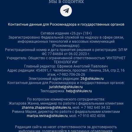
Мы в соцсетях
Контактные данные для Роскомнадзора и государственных органов
Сетевое издание «26.ру» (18+)
Зарегистрировано Федеральной службой по надзору в сфере связи,
информационных технологий и массовых коммуникаций
(Роскомнадзор).
Регистрационный номер и дата принятия решения о регистрации: ЭЛ №
ФС 77-84684 от 06.02.2023 г.
Учредитель: Общество с ограниченной ответственностью "ИНТЕРНЕТ
ТЕХНОЛОГИИ"
Главный редактор: Ефремов Анатолий Павлович
Адрес редакции: 454091, г. Челябинск, проспект Ленина, 26А, стр.2, 16
этаж, +7-982-706-26-26
Электронный адрес редакции:
26@shkulev.ru
Контактные данные для Роскомнадзора и государственных органов:
juristchel@shkulev.ru
Техподдержка:
help@shkulev.ru
По вопросам коммерческого сотрудничества:
Жапарова Жанна, менеджер по работе с федеральными клиентами
zhanna.zhaparova@shkulev.ru
, моб. + 7 982 640 34 32
Ревина Мария, директор по работе с федеральными клиентами
mariya.revina@shkulev.ru
, моб. +7 910 402 4056
Редакция сайта не несет ответственности за достоверность
информации, содержащейся в рекламных объявлениях.