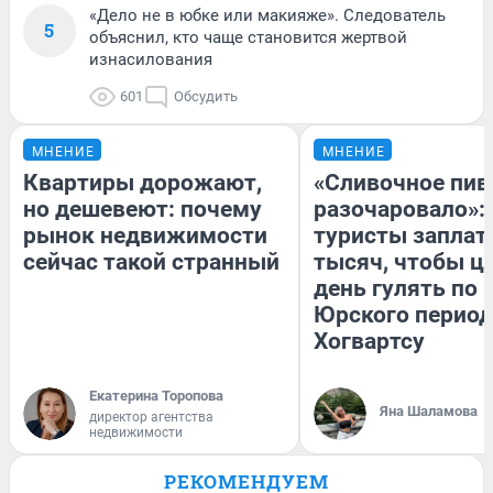
«Дело не в юбке или макияже». Следователь
5
объяснил, кто чаще становится жертвой
изнасилования
601
Обсудить
МНЕНИЕ
МНЕНИЕ
Квартиры дорожают,
«Сливочное пив
но дешевеют: почему
разочаровало»:
рынок недвижимости
туристы заплат
сейчас такой странный
тысяч, чтобы ц
день гулять по 
Юрского период
Хогвартсу
Екатерина Торопова
Яна Шаламова
директор агентства
недвижимости
РЕКОМЕНДУЕМ