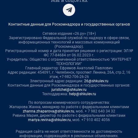
Контактные данные для Роскомнадзора и государственных органов
Сетевое издание «26.ру» (18+)
Зарегистрировано Федеральной службой по надзору в сфере связи,
информационных технологий и массовых коммуникаций
(Роскомнадзор).
Регистрационный номер и дата принятия решения о регистрации: ЭЛ №
ФС 77-84684 от 06.02.2023 г.
Учредитель: Общество с ограниченной ответственностью "ИНТЕРНЕТ
ТЕХНОЛОГИИ"
Главный редактор: Ефремов Анатолий Павлович
Адрес редакции: 454091, г. Челябинск, проспект Ленина, 26А, стр.2, 16
этаж, +7-982-706-26-26
Электронный адрес редакции:
26@shkulev.ru
Контактные данные для Роскомнадзора и государственных органов:
juristchel@shkulev.ru
Техподдержка:
help@shkulev.ru
По вопросам коммерческого сотрудничества:
Жапарова Жанна, менеджер по работе с федеральными клиентами
zhanna.zhaparova@shkulev.ru
, моб. + 7 982 640 34 32
Ревина Мария, директор по работе с федеральными клиентами
mariya.revina@shkulev.ru
, моб. +7 910 402 4056
Редакция сайта не несет ответственности за достоверность
информации, содержащейся в рекламных объявлениях.