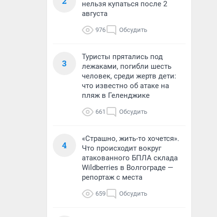
2
нельзя купаться после 2
августа
976
Обсудить
Туристы прятались под
3
лежаками, погибли шесть
человек, среди жертв дети:
что известно об атаке на
пляж в Геленджике
661
Обсудить
«Страшно, жить-то хочется».
4
Что происходит вокруг
атакованного БПЛА склада
Wildberries в Волгограде —
репортаж с места
659
Обсудить