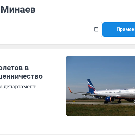
 Минаев
Примен
олетов в
шенничество
ез департамент