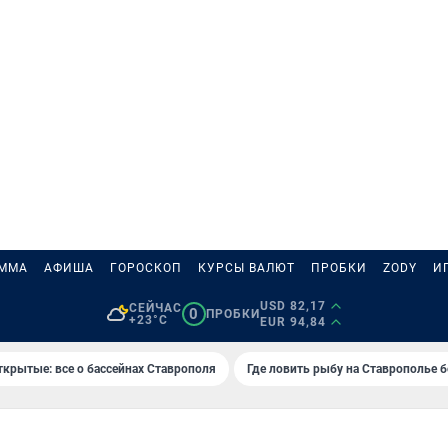
АММА
АФИША
ГОРОСКОП
КУРСЫ ВАЛЮТ
ПРОБКИ
ZODY
И
USD 82,17
СЕЙЧАС
0
ПРОБКИ
+23°C
EUR 94,84
ткрытые: все о бассейнах Ставрополя
Где ловить рыбу на Ставрополье 