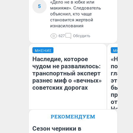
«Дело не в юбке или
5
макияже». Следователь
объяснил, кто чаще
становится жертвой
изнасилования
627
Обсудить
МНЕНИЕ
МНЕНИЕ
Наследие, которое
«Никог
чудом не развалилось:
победи
транспортный эксперт
главны
разнес миф о «вечных»
этого г
советских дорогах
бьет р
прокат
отзыв 
Нолана
Олег Арефьев
РЕКОМЕНДУЕМ
Блогер, предприниматель,
Ст
владелец в транспортном
Эк
бизнесе
Сезон черники в