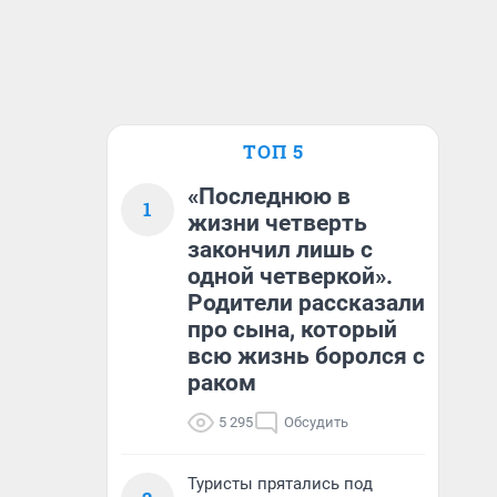
ТОП 5
«Последнюю в
1
жизни четверть
закончил лишь с
одной четверкой».
Родители рассказали
про сына, который
всю жизнь боролся с
раком
5 295
Обсудить
Туристы прятались под