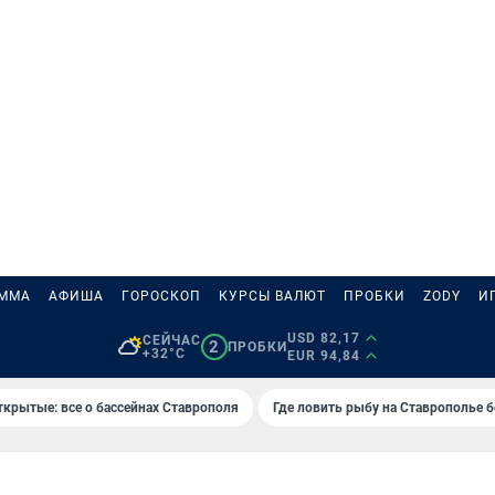
АММА
АФИША
ГОРОСКОП
КУРСЫ ВАЛЮТ
ПРОБКИ
ZODY
И
USD 82,17
СЕЙЧАС
2
ПРОБКИ
+32°C
EUR 94,84
ткрытые: все о бассейнах Ставрополя
Где ловить рыбу на Ставрополье 