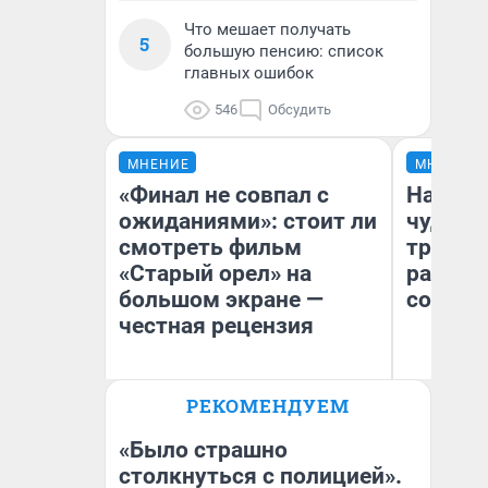
Что мешает получать
5
большую пенсию: список
главных ошибок
546
Обсудить
МНЕНИЕ
МНЕНИЕ
«Финал не совпал с
Наслед
ожиданиями»: стоит ли
чудом 
смотреть фильм
трансп
«Старый орел» на
разнес
большом экране —
советс
честная рецензия
Ол
РЕКОМЕНДУЕМ
Бл
Надежда Губарь
вл
би
«Было страшно
столкнуться с полицией».