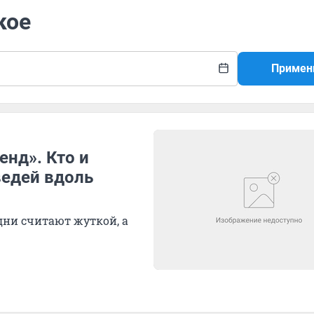
кое
Примен
енд». Кто и
ведей вдоль
дни считают жуткой, а