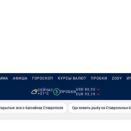
АММА
АФИША
ГОРОСКОП
КУРСЫ ВАЛЮТ
ПРОБКИ
ZODY
И
USD 80,93
СЕЙЧАС
3
ПРОБКИ
+21°C
EUR 93,19
ткрытые: все о бассейнах Ставрополя
Где ловить рыбу на Ставрополье 