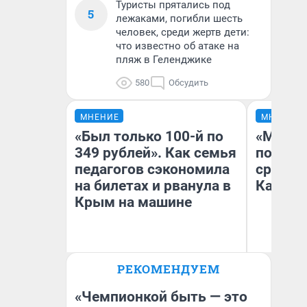
Туристы прятались под
5
лежаками, погибли шесть
человек, среди жертв дети:
что известно об атаке на
пляж в Геленджике
580
Обсудить
МНЕНИЕ
МНЕНИЕ
«Был только 100-й по
«Машин
349 рублей». Как семья
полете
педагогов сэкономила
сравни
на билетах и рванула в
Казахс
Крым на машине
РЕКОМЕНДУЕМ
Анна Скакунова
Ан
«Чемпионкой быть — это