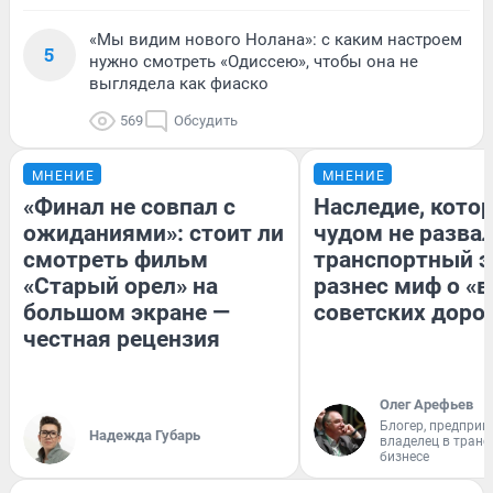
«Мы видим нового Нолана»: с каким настроем
5
нужно смотреть «Одиссею», чтобы она не
выглядела как фиаско
569
Обсудить
МНЕНИЕ
МНЕНИЕ
«Финал не совпал с
Наследие, кото
ожиданиями»: стоит ли
чудом не разва
смотреть фильм
транспортный э
«Старый орел» на
разнес миф о «
большом экране —
советских доро
честная рецензия
Олег Арефьев
Блогер, предприн
Надежда Губарь
владелец в тран
бизнесе