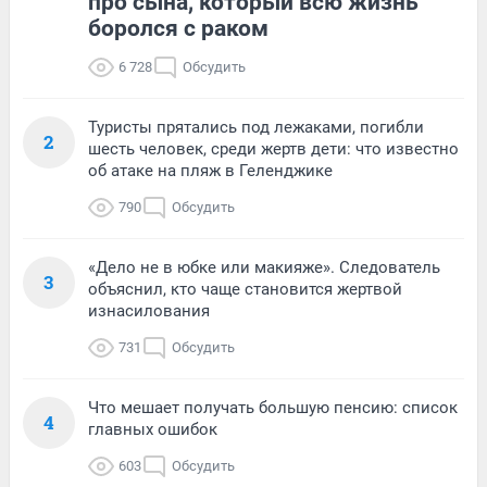
про сына, который всю жизнь
боролся с раком
6 728
Обсудить
Туристы прятались под лежаками, погибли
2
шесть человек, среди жертв дети: что известно
об атаке на пляж в Геленджике
790
Обсудить
«Дело не в юбке или макияже». Следователь
3
объяснил, кто чаще становится жертвой
изнасилования
731
Обсудить
Что мешает получать большую пенсию: список
4
главных ошибок
603
Обсудить