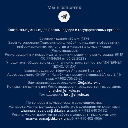
Мы в соцсетях
Контактные данные для Роскомнадзора и государственных органов
Сетевое издание «26.ру» (18+)
Зарегистрировано Федеральной службой по надзору в сфере связи,
информационных технологий и массовых коммуникаций
(Роскомнадзор).
Регистрационный номер и дата принятия решения о регистрации: ЭЛ №
ФС 77-84684 от 06.02.2023 г.
Учредитель: Общество с ограниченной ответственностью "ИНТЕРНЕТ
ТЕХНОЛОГИИ"
Главный редактор: Ефремов Анатолий Павлович
Адрес редакции: 454091, г. Челябинск, проспект Ленина, 26А, стр.2, 16
этаж, +7-982-706-26-26
Электронный адрес редакции:
26@shkulev.ru
Контактные данные для Роскомнадзора и государственных органов:
juristchel@shkulev.ru
Техподдержка:
help@shkulev.ru
По вопросам коммерческого сотрудничества:
Жапарова Жанна, менеджер по работе с федеральными клиентами
zhanna.zhaparova@shkulev.ru
, моб. + 7 982 640 34 32
Ревина Мария, директор по работе с федеральными клиентами
mariya.revina@shkulev.ru
, моб. +7 910 402 4056