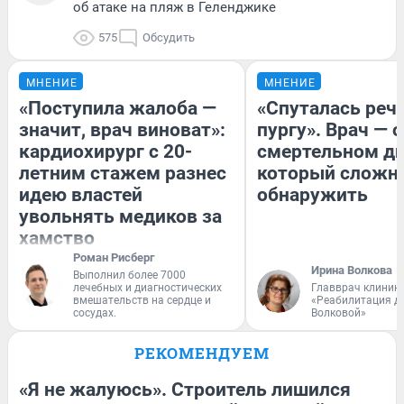
об атаке на пляж в Геленджике
575
Обсудить
МНЕНИЕ
МНЕНИЕ
«Поступила жалоба —
«Спуталась речь
значит, врач виноват»:
пургу». Врач — о
кардиохирург с 20-
смертельном ди
летним стажем разнес
который сложн
идею властей
обнаружить
увольнять медиков за
хамство
Роман Рисберг
Ирина Волкова
Выполнил более 7000
лечебных и диагностических
Главврач клиник
вмешательств на сердце и
«Реабилитация д
сосудах.
Волковой»
РЕКОМЕНДУЕМ
«Я не жалуюсь». Строитель лишился