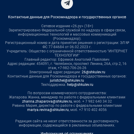
Контактные данные для Роскомнадзора и государственных органов
Сетевое издание «26.ру» (18+)
Зарегистрировано Федеральной службой по надзору в сфере связи,
информационных технологий и массовых коммуникаций
(Роскомнадзор).
Регистрационный номер и дата принятия решения о регистрации: ЭЛ №
ФС 77-84684 от 06.02.2023 г.
Учредитель: Общество с ограниченной ответственностью "ИНТЕРНЕТ
ТЕХНОЛОГИИ"
Главный редактор: Ефремов Анатолий Павлович
Адрес редакции: 454091, г. Челябинск, проспект Ленина, 26А, стр.2, 16
этаж, +7-982-706-26-26
Электронный адрес редакции:
26@shkulev.ru
Контактные данные для Роскомнадзора и государственных органов:
juristchel@shkulev.ru
Техподдержка:
help@shkulev.ru
По вопросам коммерческого сотрудничества:
Жапарова Жанна, менеджер по работе с федеральными клиентами
zhanna.zhaparova@shkulev.ru
, моб. + 7 982 640 34 32
Ревина Мария, директор по работе с федеральными клиентами
mariya.revina@shkulev.ru
, моб. +7 910 402 4056
Редакция сайта не несет ответственности за достоверность
информации, содержащейся в рекламных объявлениях.
Информация об ограничениях