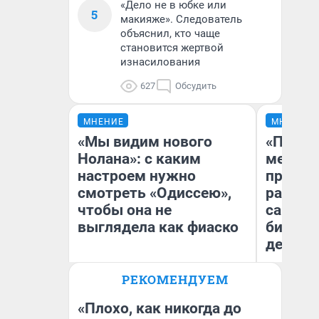
«Дело не в юбке или
5
макияже». Следователь
объяснил, кто чаще
становится жертвой
изнасилования
627
Обсудить
МНЕНИЕ
МНЕНИЕ
«Мы видим нового
«Покуп
Нолана»: с каким
мешке»
настроем нужно
предпр
смотреть «Одиссею»,
рассказ
чтобы она не
самом 
выглядела как фиаско
бизнес
дешевы
РЕКОМЕНДУЕМ
На
Надежда Губарь
От
де
«Плохо, как никогда до