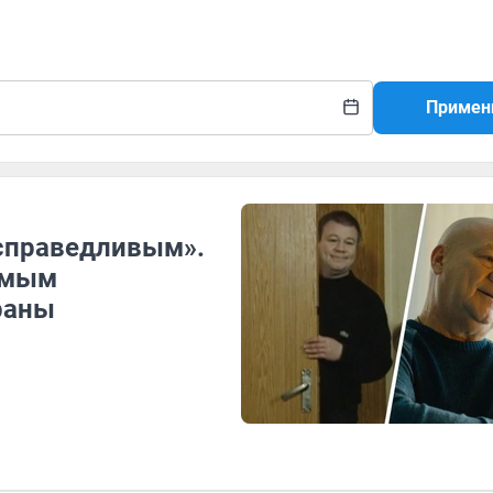
Примен
есправедливым».
самым
раны