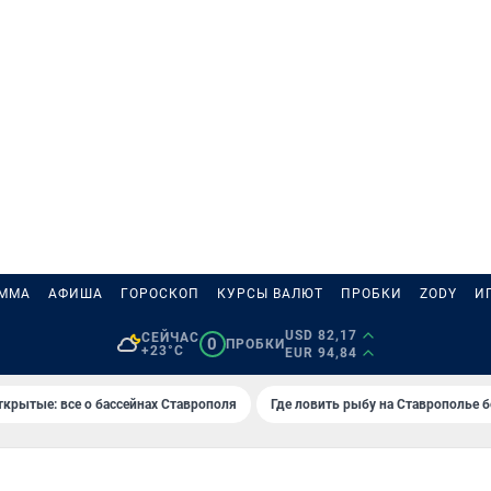
АММА
АФИША
ГОРОСКОП
КУРСЫ ВАЛЮТ
ПРОБКИ
ZODY
И
USD 82,17
СЕЙЧАС
0
ПРОБКИ
+23°C
EUR 94,84
ткрытые: все о бассейнах Ставрополя
Где ловить рыбу на Ставрополье 