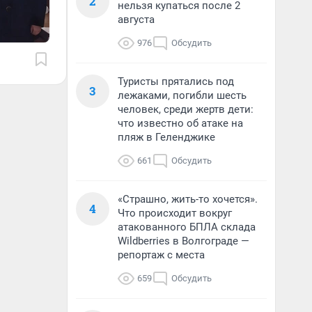
2
нельзя купаться после 2
августа
976
Обсудить
Туристы прятались под
3
лежаками, погибли шесть
человек, среди жертв дети:
что известно об атаке на
пляж в Геленджике
661
Обсудить
«Страшно, жить-то хочется».
4
Что происходит вокруг
атакованного БПЛА склада
Wildberries в Волгограде —
репортаж с места
659
Обсудить