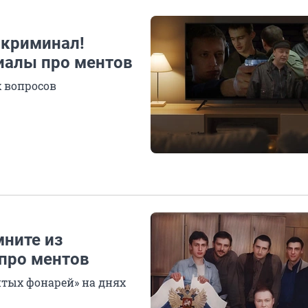
 криминал!
риалы про ментов
 вопросов
мните из
 про ментов
итых фонарей» на днях