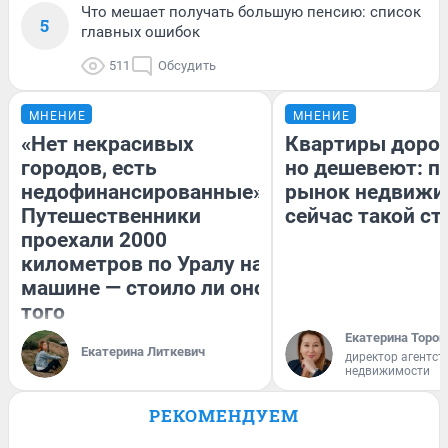
Что мешает получать большую пенсию: список
5
главных ошибок
511
Обсудить
МНЕНИЕ
МНЕНИЕ
«Нет некрасивых
Квартиры доро
городов, есть
но дешевеют: п
недофинансированные».
рынок недвижи
Путешественники
сейчас такой с
проехали 2000
километров по Уралу на
машине — стоило ли оно
того
Екатерина Тороп
Екатерина Литкевич
директор агентст
недвижимости
РЕКОМЕНДУЕМ