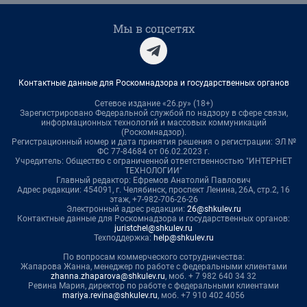
Мы в соцсетях
Контактные данные для Роскомнадзора и государственных органов
Сетевое издание «26.ру» (18+)
Зарегистрировано Федеральной службой по надзору в сфере связи,
информационных технологий и массовых коммуникаций
(Роскомнадзор).
Регистрационный номер и дата принятия решения о регистрации: ЭЛ №
ФС 77-84684 от 06.02.2023 г.
Учредитель: Общество с ограниченной ответственностью "ИНТЕРНЕТ
ТЕХНОЛОГИИ"
Главный редактор: Ефремов Анатолий Павлович
Адрес редакции: 454091, г. Челябинск, проспект Ленина, 26А, стр.2, 16
этаж, +7-982-706-26-26
Электронный адрес редакции:
26@shkulev.ru
Контактные данные для Роскомнадзора и государственных органов:
juristchel@shkulev.ru
Техподдержка:
help@shkulev.ru
По вопросам коммерческого сотрудничества:
Жапарова Жанна, менеджер по работе с федеральными клиентами
zhanna.zhaparova@shkulev.ru
, моб. + 7 982 640 34 32
Ревина Мария, директор по работе с федеральными клиентами
mariya.revina@shkulev.ru
, моб. +7 910 402 4056