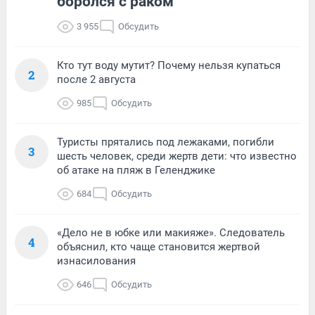
боролся с раком
3 955
Обсудить
Кто тут воду мутит? Почему нельзя купаться
2
после 2 августа
985
Обсудить
Туристы прятались под лежаками, погибли
3
шесть человек, среди жертв дети: что известно
об атаке на пляж в Геленджике
684
Обсудить
«Дело не в юбке или макияже». Следователь
4
объяснил, кто чаще становится жертвой
изнасилования
646
Обсудить