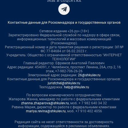
Контактные данные для Роскомнадзора и государственных органов
Сетевое издание «26.ру» (18+)
Зарегистрировано Федеральной службой по надзору в сфере связи,
информационных технологий и массовых коммуникаций
(Роскомнадзор).
Регистрационный номер и дата принятия решения о регистрации: ЭЛ №
ФС 77-84684 от 06.02.2023 г.
Учредитель: Общество с ограниченной ответственностью "ИНТЕРНЕТ
ТЕХНОЛОГИИ"
Главный редактор: Ефремов Анатолий Павлович
Адрес редакции: 454091, г. Челябинск, проспект Ленина, 26А, стр.2, 16
этаж, +7-982-706-26-26
Электронный адрес редакции:
26@shkulev.ru
Контактные данные для Роскомнадзора и государственных органов:
juristchel@shkulev.ru
Техподдержка:
help@shkulev.ru
По вопросам коммерческого сотрудничества:
Жапарова Жанна, менеджер по работе с федеральными клиентами
zhanna.zhaparova@shkulev.ru
, моб. + 7 982 640 34 32
Ревина Мария, директор по работе с федеральными клиентами
mariya.revina@shkulev.ru
, моб. +7 910 402 4056
Редакция сайта не несет ответственности за достоверность
информации, содержащейся в рекламных объявлениях.