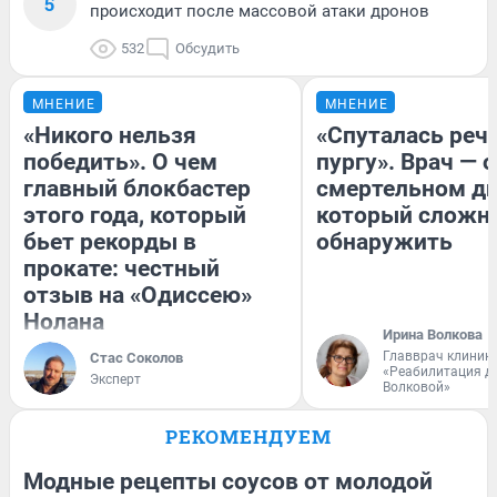
5
происходит после массовой атаки дронов
532
Обсудить
МНЕНИЕ
МНЕНИЕ
«Никого нельзя
«Спуталась речь
победить». О чем
пургу». Врач — о
главный блокбастер
смертельном ди
этого года, который
который сложн
бьет рекорды в
обнаружить
прокате: честный
отзыв на «Одиссею»
Нолана
Ирина Волкова
Главврач клиник
Стас Соколов
«Реабилитация д
Эксперт
Волковой»
РЕКОМЕНДУЕМ
Модные рецепты соусов от молодой