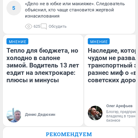
«Дело не в юбке или макияже». Следователь
5
объяснил, кто чаще становится жертвой
изнасилования
625
Обсудить
МНЕНИЕ
МНЕНИЕ
Тепло для бюджета, но
Наследие, кото
холодно в салоне
чудом не разва
зимой. Водитель 13 лет
транспортный э
ездит на электрокаре:
разнес миф о «
плюсы и минусы
советских доро
Олег Арефьев
Блогер, предприн
Денис Дедюхин
владелец в тран
бизнесе
РЕКОМЕНДУЕМ