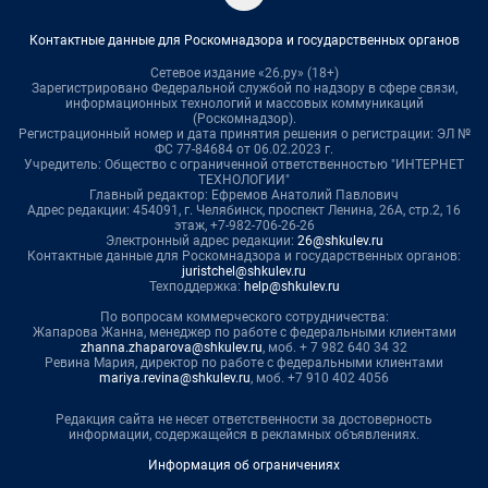
Контактные данные для Роскомнадзора и государственных органов
Сетевое издание «26.ру» (18+)
Зарегистрировано Федеральной службой по надзору в сфере связи,
информационных технологий и массовых коммуникаций
(Роскомнадзор).
Регистрационный номер и дата принятия решения о регистрации: ЭЛ №
ФС 77-84684 от 06.02.2023 г.
Учредитель: Общество с ограниченной ответственностью "ИНТЕРНЕТ
ТЕХНОЛОГИИ"
Главный редактор: Ефремов Анатолий Павлович
Адрес редакции: 454091, г. Челябинск, проспект Ленина, 26А, стр.2, 16
этаж, +7-982-706-26-26
Электронный адрес редакции:
26@shkulev.ru
Контактные данные для Роскомнадзора и государственных органов:
juristchel@shkulev.ru
Техподдержка:
help@shkulev.ru
По вопросам коммерческого сотрудничества:
Жапарова Жанна, менеджер по работе с федеральными клиентами
zhanna.zhaparova@shkulev.ru
, моб. + 7 982 640 34 32
Ревина Мария, директор по работе с федеральными клиентами
mariya.revina@shkulev.ru
, моб. +7 910 402 4056
Редакция сайта не несет ответственности за достоверность
информации, содержащейся в рекламных объявлениях.
Информация об ограничениях