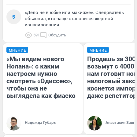
«Дело не в юбке или макияже». Следователь
5
объяснил, кто чаще становится жертвой
изнасилования
591
Обсудить
МНЕНИЕ
МНЕНИЕ
«Мы видим нового
Продашь за 3000
Нолана»: с каким
возьмут с 4000.
настроем нужно
нам готовит но
смотреть «Одиссею»,
налоговый зако
чтобы она не
коснется импор
выглядела как фиаско
даже репетитор
Надежда Губарь
Анастасия Завг