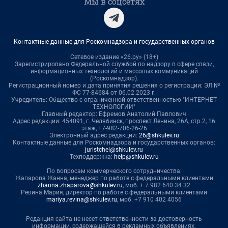
Мы в соцсетях
Контактные данные для Роскомнадзора и государственных органов
Сетевое издание «26.ру» (18+)
Зарегистрировано Федеральной службой по надзору в сфере связи,
информационных технологий и массовых коммуникаций
(Роскомнадзор).
Регистрационный номер и дата принятия решения о регистрации: ЭЛ №
ФС 77-84684 от 06.02.2023 г.
Учредитель: Общество с ограниченной ответственностью "ИНТЕРНЕТ
ТЕХНОЛОГИИ"
Главный редактор: Ефремов Анатолий Павлович
Адрес редакции: 454091, г. Челябинск, проспект Ленина, 26А, стр.2, 16
этаж, +7-982-706-26-26
Электронный адрес редакции:
26@shkulev.ru
Контактные данные для Роскомнадзора и государственных органов:
juristchel@shkulev.ru
Техподдержка:
help@shkulev.ru
По вопросам коммерческого сотрудничества:
Жапарова Жанна, менеджер по работе с федеральными клиентами
zhanna.zhaparova@shkulev.ru
, моб. + 7 982 640 34 32
Ревина Мария, директор по работе с федеральными клиентами
mariya.revina@shkulev.ru
, моб. +7 910 402 4056
Редакция сайта не несет ответственности за достоверность
информации, содержащейся в рекламных объявлениях.