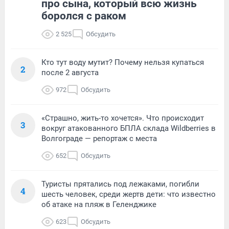
про сына, который всю жизнь
боролся с раком
2 525
Обсудить
Кто тут воду мутит? Почему нельзя купаться
2
после 2 августа
972
Обсудить
«Страшно, жить-то хочется». Что происходит
3
вокруг атакованного БПЛА склада Wildberries в
Волгограде — репортаж с места
652
Обсудить
Туристы прятались под лежаками, погибли
4
шесть человек, среди жертв дети: что известно
об атаке на пляж в Геленджике
623
Обсудить