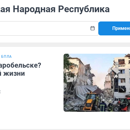
кая Народная Республика
Примен
 БПЛА
аробельске?
й жизни
я