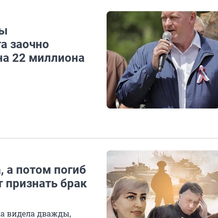
мы
а заочно
на 22 миллиона
, а потом погиб
т признать брак
ка видела дважды,