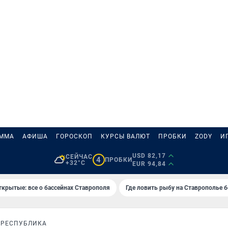
АММА
АФИША
ГОРОСКОП
КУРСЫ ВАЛЮТ
ПРОБКИ
ZODY
И
USD 82,17
СЕЙЧАС
4
ПРОБКИ
+32°C
EUR 94,84
ткрытые: все о бассейнах Ставрополя
Где ловить рыбу на Ставрополье 
 РЕСПУБЛИКА