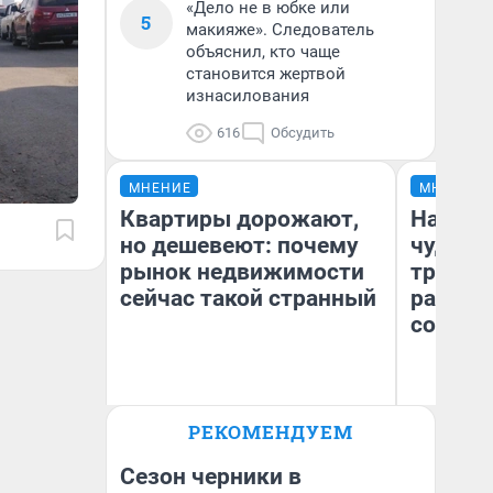
«Дело не в юбке или
5
макияже». Следователь
объяснил, кто чаще
становится жертвой
изнасилования
616
Обсудить
МНЕНИЕ
МНЕНИЕ
Квартиры дорожают,
Наслед
но дешевеют: почему
чудом 
рынок недвижимости
трансп
сейчас такой странный
разнес
советс
Ол
РЕКОМЕНДУЕМ
Екатерина Торопова
Бл
директор агентства
вл
недвижимости
би
Сезон черники в