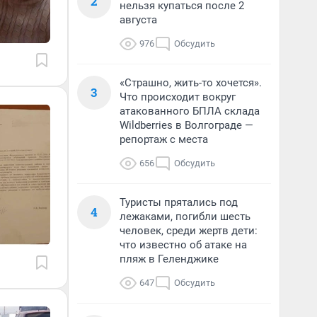
2
нельзя купаться после 2
августа
976
Обсудить
«Страшно, жить-то хочется».
3
Что происходит вокруг
атакованного БПЛА склада
Wildberries в Волгограде —
репортаж с места
656
Обсудить
Туристы прятались под
4
лежаками, погибли шесть
человек, среди жертв дети:
что известно об атаке на
пляж в Геленджике
647
Обсудить