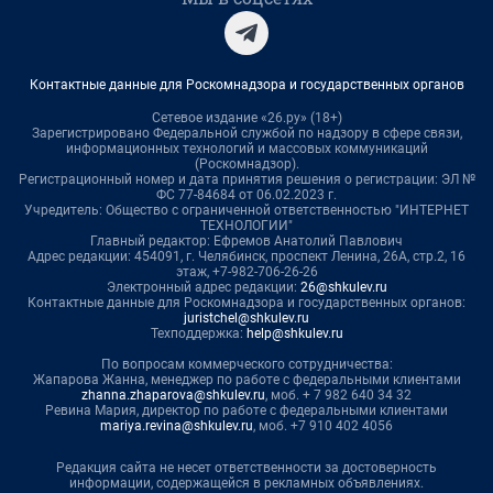
Контактные данные для Роскомнадзора и государственных органов
Сетевое издание «26.ру» (18+)
Зарегистрировано Федеральной службой по надзору в сфере связи,
информационных технологий и массовых коммуникаций
(Роскомнадзор).
Регистрационный номер и дата принятия решения о регистрации: ЭЛ №
ФС 77-84684 от 06.02.2023 г.
Учредитель: Общество с ограниченной ответственностью "ИНТЕРНЕТ
ТЕХНОЛОГИИ"
Главный редактор: Ефремов Анатолий Павлович
Адрес редакции: 454091, г. Челябинск, проспект Ленина, 26А, стр.2, 16
этаж, +7-982-706-26-26
Электронный адрес редакции:
26@shkulev.ru
Контактные данные для Роскомнадзора и государственных органов:
juristchel@shkulev.ru
Техподдержка:
help@shkulev.ru
По вопросам коммерческого сотрудничества:
Жапарова Жанна, менеджер по работе с федеральными клиентами
zhanna.zhaparova@shkulev.ru
, моб. + 7 982 640 34 32
Ревина Мария, директор по работе с федеральными клиентами
mariya.revina@shkulev.ru
, моб. +7 910 402 4056
Редакция сайта не несет ответственности за достоверность
информации, содержащейся в рекламных объявлениях.