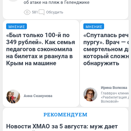
об атаке на пляж в Геленджике
581
Обсудить
МНЕНИЕ
МНЕНИЕ
«Был только 100-й по
«Спуталась речь
349 рублей». Как семья
пургу». Врач — о
педагогов сэкономила
смертельном ди
на билетах и рванула в
который сложн
Крым на машине
обнаружить
Ирина Волкова
Главврач клиник
Анна Скакунова
«Реабилитация д
Волковой»
РЕКОМЕНДУЕМ
Новости ХМАО за 5 августа: муж дает