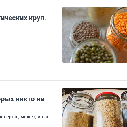
тических круп,
орых никто не
верьте, может, и вас