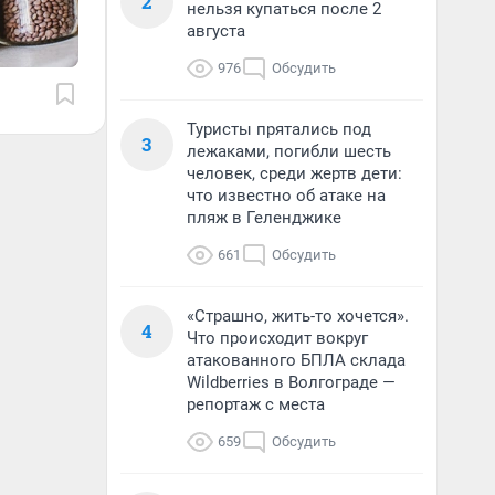
2
нельзя купаться после 2
августа
976
Обсудить
Туристы прятались под
3
лежаками, погибли шесть
человек, среди жертв дети:
что известно об атаке на
пляж в Геленджике
661
Обсудить
«Страшно, жить-то хочется».
4
Что происходит вокруг
атакованного БПЛА склада
Wildberries в Волгограде —
репортаж с места
659
Обсудить