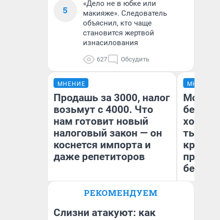
«Дело не в юбке или
5
макияже». Следователь
объяснил, кто чаще
становится жертвой
изнасилования
627
Обсудить
МНЕНИЕ
МНЕНИЕ
Продашь за 3000, налог
Мой ба
возьмут с 4000. Что
береже
нам готовит новый
хотела 
налоговый закон — он
тысяч,
коснется импорта и
кредит,
даже репетиторов
приеха
безопа
РЕКОМЕНДУЕМ
Кс
Анастасия Завгородняя
Ав
Слизни атакуют: как