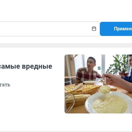
Примен
 самые вредные
гать