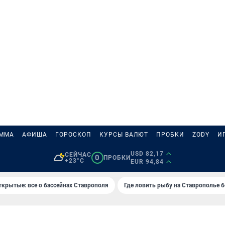
АММА
АФИША
ГОРОСКОП
КУРСЫ ВАЛЮТ
ПРОБКИ
ZODY
И
USD 82,17
СЕЙЧАС
0
ПРОБКИ
+23°C
EUR 94,84
ткрытые: все о бассейнах Ставрополя
Где ловить рыбу на Ставрополье 