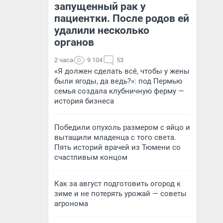
запущенный рак у
пациентки. После родов ей
удалили несколько
органов
2 часа
9 104
53
«Я должен сделать всё, чтобы у жены
были ягоды, да ведь?»: под Пермью
семья создала клубничную ферму —
история бизнеса
Победили опухоль размером с яйцо и
вытащили младенца с того света.
Пять историй врачей из Тюмени со
счастливым концом
Как за август подготовить огород к
зиме и не потерять урожай — советы
агронома