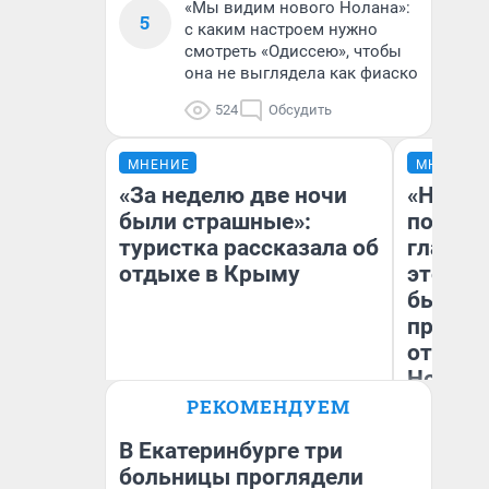
«Мы видим нового Нолана»:
5
с каким настроем нужно
смотреть «Одиссею», чтобы
она не выглядела как фиаско
524
Обсудить
МНЕНИЕ
МНЕНИЕ
«За неделю две ночи
«Никог
были страшные»:
победи
туристка рассказала об
главны
отдыхе в Крыму
этого г
бьет р
прокат
отзыв 
Нолана
РЕКОМЕНДУЕМ
Александра Исмайлова
Ст
заместитель главного
Эк
редактора 63.RU
В Екатеринбурге три
больницы проглядели