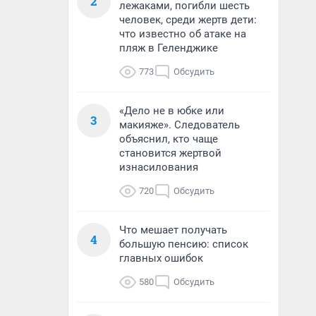
2
лежаками, погибли шесть
человек, среди жертв дети:
что известно об атаке на
пляж в Геленджике
773
Обсудить
«Дело не в юбке или
3
макияже». Следователь
объяснил, кто чаще
становится жертвой
изнасилования
720
Обсудить
Что мешает получать
4
большую пенсию: список
главных ошибок
580
Обсудить