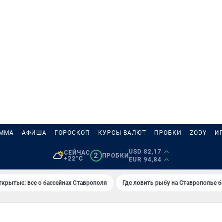
АММА
АФИША
ГОРОСКОП
КУРСЫ ВАЛЮТ
ПРОБКИ
ZODY
И
USD 82,17
СЕЙЧАС
2
ПРОБКИ
+22°C
EUR 94,84
ткрытые: все о бассейнах Ставрополя
Где ловить рыбу на Ставрополье 