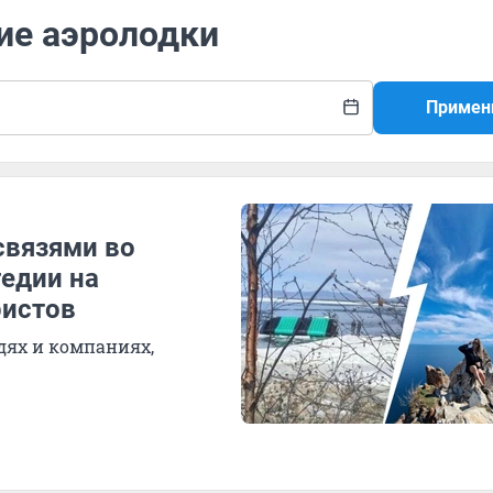
ие аэролодки
Примен
связями во
гедии на
ристов
ях и компаниях,